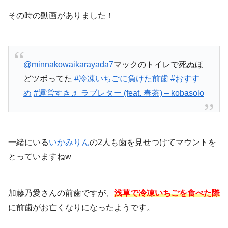
その時の動画がありました！
@minnakowaikarayada7
マックのトイレで死ぬほ
どツボってた
#冷凍いちごに負けた前歯
#おすす
め
#運営すき
♬ ラブレター (feat. 春茶) – kobasolo
一緒にいる
いかみりん
の2人も歯を見せつけてマウントを
とっていますねw
加藤乃愛さんの前歯ですが、
浅草で冷凍いちごを食べた際
に前歯がお亡くなりになったようです。