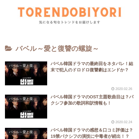
バベル～愛と復讐の螺旋～
バベル韓国ドラマの最終回をネタバレ！結
バベル～愛と復讐の螺旋～
末で犯人のドロドロ復讐劇はエンドか？
2020.02.26
バベル韓国ドラマのOST主題歌曲目は？パ
バベル～愛と復讐の螺旋～
クシフ参加の歌詞和訳情報も！
2020.02.24
バベル韓国ドラマの感想＆口コミ評価は？
バベル～愛と復讐の螺旋～
19禁パクシフの演技に中毒者が続出！？