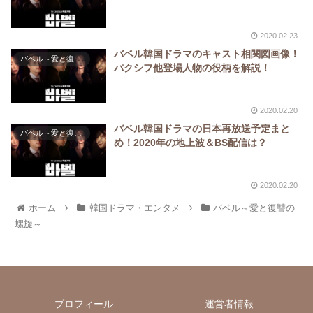
2020.02.23
バベル韓国ドラマのキャスト相関図画像！
バベル～愛と復讐の螺旋～
パクシフ他登場人物の役柄を解説！
2020.02.20
バベル韓国ドラマの日本再放送予定まと
バベル～愛と復讐の螺旋～
め！2020年の地上波＆BS配信は？
2020.02.20
ホーム
韓国ドラマ・エンタメ
バベル～愛と復讐の
螺旋～
プロフィール
運営者情報