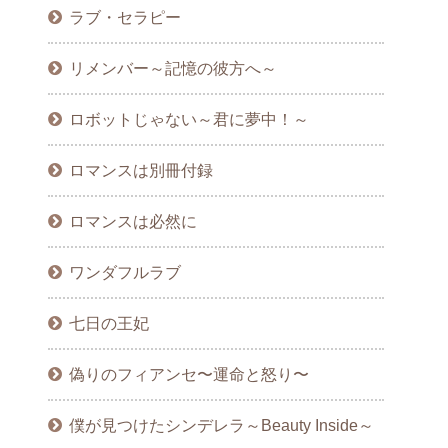
ラブ・セラピー
リメンバー～記憶の彼方へ～
ロボットじゃない～君に夢中！～
ロマンスは別冊付録
ロマンスは必然に
ワンダフルラブ
七日の王妃
偽りのフィアンセ〜運命と怒り〜
僕が見つけたシンデレラ～Beauty Inside～