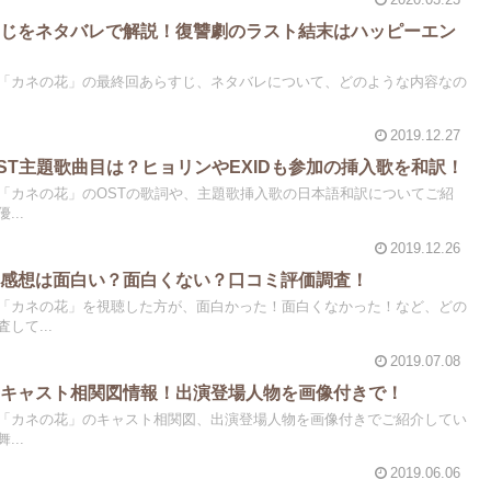
すじをネタバレで解説！復讐劇のラスト結末はハッピーエン
「カネの花」の最終回あらすじ、ネタバレについて、どのような内容なの
2019.12.27
ST主題歌曲目は？ヒョリンやEXIDも参加の挿入歌を和訳！
「カネの花」のOSTの歌詞や、主題歌挿入歌の日本語和訳についてご紹
..
2019.12.26
の感想は面白い？面白くない？口コミ評価調査！
「カネの花」を視聴した方が、面白かった！面白くなかった！など、どの
して...
2019.07.08
のキャスト相関図情報！出演登場人物を画像付きで！
「カネの花」のキャスト相関図、出演登場人物を画像付きでご紹介してい
..
2019.06.06