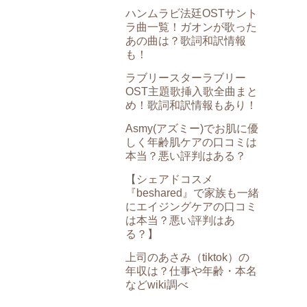
ハンムラビ法廷OSTサント
ラ曲一覧！ガオンが歌った
あの曲は？歌詞和訳情報
も！
ラブリースターラブリー
OST主題歌挿入歌全曲まと
め！歌詞和訳情報もあり！
Asmy(アズミー)でお肌に優
しく年齢肌ケアの口コミは
本当？悪い評判はある？
【シェアドコスメ
『beshared』で家族も一緒
にエイジングケアの口コミ
は本当？悪い評判はあ
る？】
上司のあさみ（tiktok）の
年収は？仕事や年齢・本名
などwiki調べ