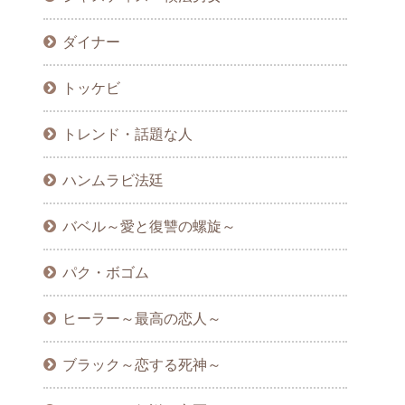
ダイナー
トッケビ
トレンド・話題な人
ハンムラビ法廷
バベル～愛と復讐の螺旋～
パク・ボゴム
ヒーラー～最高の恋人～
ブラック～恋する死神～