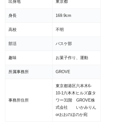
出身地
東京都
身長
169.9cm
高校
不明
部活
バスケ部
趣味
お菓子作り、運動
所属事務所
GROVE
東京都港区六本木6-
10-1六本木ヒルズ森タ
事務所住所
ワー31階 GROVE株
式会社 いかみりん
orおおのほのか宛