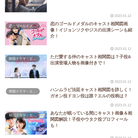
2023.01.12
恋のゴールドメダルのキャスト相関図画
恋のゴールドメダル
像！イジョンソクやジスの出演シーンも紹
介！
2023.01.12
ただ愛する仲のキャスト相関図は？子役&
韓国ドラマ・エンタメ
出演登場人物を画像付きで！
2023.01.12
ハンムラビ法廷キャスト相関図を詳しく！
韓国ドラマ・エンタメ
ガオン役ドヨン役は誰？エルの役柄は？
2023.01.12
あなたが眠っている間にキャスト画像＆相
韓国ドラマ・エンタメ
関図解説！子役やウタク役プロフィール
も！