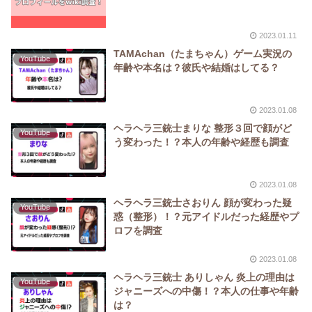
2023.01.11
TAMAchan（たまちゃん）ゲーム実況の
YouTube
年齢や本名は？彼氏や結婚はしてる？
2023.01.08
ヘラヘラ三銃士まりな 整形３回で顔がど
YouTube
う変わった！？本人の年齢や経歴も調査
2023.01.08
ヘラヘラ三銃士さおりん 顔が変わった疑
YouTube
惑（整形）！？元アイドルだった経歴やプ
ロフを調査
2023.01.08
ヘラヘラ三銃士 ありしゃん 炎上の理由は
YouTube
ジャニーズへの中傷！？本人の仕事や年齢
は？