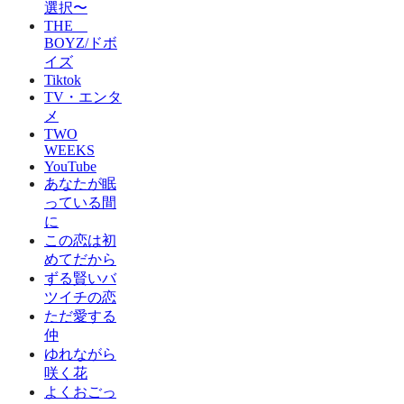
選択〜
THE
BOYZ/ドボ
イズ
Tiktok
TV・エンタ
メ
TWO
WEEKS
YouTube
あなたが眠
っている間
に
この恋は初
めてだから
ずる賢いバ
ツイチの恋
ただ愛する
仲
ゆれながら
咲く花
よくおごっ