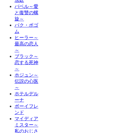
法廷
バベル～愛
と復讐の螺
旋～
パク・ボゴ
ム
ヒーラー～
最高の恋人
～
ブラック～
恋する死神
～
ホジュン～
伝説の心医
～
ホテルデル
ーナ
ボーイフレ
ンド
マイディア
ミスター～
私のおじさ