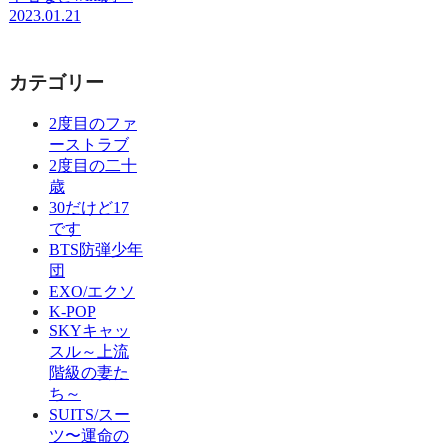
2023.01.21
カテゴリー
2度目のファ
ーストラブ
2度目の二十
歳
30だけど17
です
BTS防弾少年
団
EXO/エクソ
K-POP
SKYキャッ
スル～上流
階級の妻た
ち～
SUITS/スー
ツ〜運命の