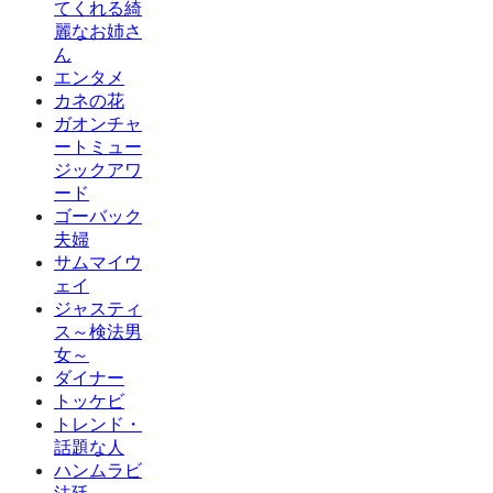
てくれる綺
麗なお姉さ
ん
エンタメ
カネの花
ガオンチャ
ートミュー
ジックアワ
ード
ゴーバック
夫婦
サムマイウ
ェイ
ジャスティ
ス～検法男
女～
ダイナー
トッケビ
トレンド・
話題な人
ハンムラビ