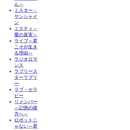
ん～
ミスター・
サンシャイ
ン
ミスティ～
愛の真実～
ライブ～君
こそが生き
る理由～
ラジオロマ
ンス
ラブリース
ターラブリ
ー
ラブ・セラ
ピー
リメンバー
～記憶の彼
方へ～
ロボットじ
ゃない～君