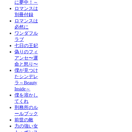
に夢中！～
ロマンスは
別冊付録
ロマンスは
必然に
ワンダフル
ラブ
七日の王妃
偽りのフィ
アンセ〜運
命と怒り〜
僕が見つけ
たシンデレ
ラ～Beauty
Inside～
僕を溶かし
てくれ
刑務所のル
ールブック
前世の敵
力の強い女