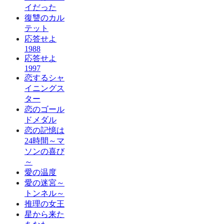
イだった
復讐のカル
テット
応答せよ
1988
応答せよ
1997
恋するシャ
イニングス
ター
恋のゴール
ドメダル
恋の記憶は
24時間～マ
ソンの喜び
～
愛の温度
愛の迷宮～
トンネル～
推理の女王
星から来た