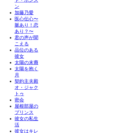
ト・ボンス
ン
加藤乃愛
医心伝心〜
脈あり！恋
あり？〜
君の声が聞
こえる
品位のある
彼女
太陽の末裔
太陽を抱く
月
契約主夫殿
オ・ジャク
トゥ
密会
屋根部屋の
プリンス
彼女の私生
活
彼女はキレ