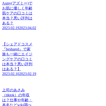
Asmy(アズミー)で
お肌に優しく年齢
肌ケアの口コミは
本当？悪い評判は
ある？
2023.02.19
2023.04.02
【シェアドコスメ
『beshared』で家
族も一緒にエイジ
ングケアの口コミ
は本当？悪い評判
はある？】
2023.02.10
2023.02.19
上司のあさみ
（tiktok）の年収
は？仕事や年齢・
本名などwiki調べ