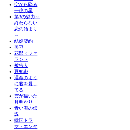
空から降る
一億の星
第3の魅力～
終わらない
恋の始まり
～
結婚契約
美容
花郎＜ファ
ラン＞
被告人
豆知識
運命のよう
に君を愛し
てる
雲が描いた
月明かり
青い海の伝
説
韓国ドラ
マ・エンタ