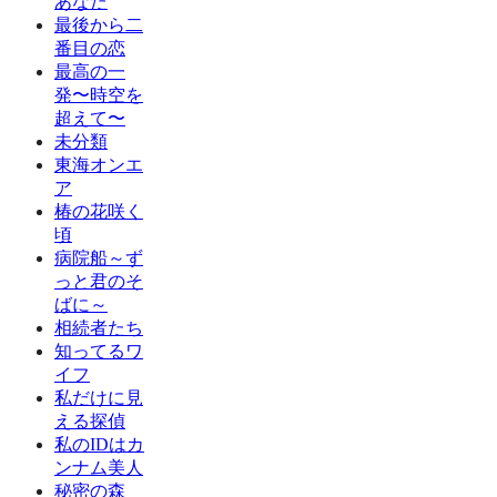
あなた
最後から二
番目の恋
最高の一
発〜時空を
超えて〜
未分類
東海オンエ
ア
椿の花咲く
頃
病院船～ず
っと君のそ
ばに～
相続者たち
知ってるワ
イフ
私だけに見
える探偵
私のIDはカ
ンナム美人
秘密の森