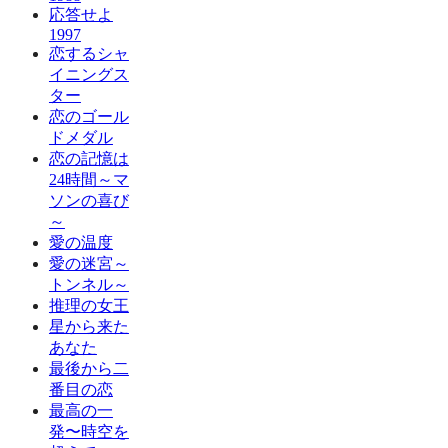
応答せよ
1997
恋するシャ
イニングス
ター
恋のゴール
ドメダル
恋の記憶は
24時間～マ
ソンの喜び
～
愛の温度
愛の迷宮～
トンネル～
推理の女王
星から来た
あなた
最後から二
番目の恋
最高の一
発〜時空を