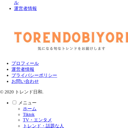
ル
運営者情報
プロフィール
運営者情報
プライバシーポリシー
お問い合わせ
© 2020 トレンド日和.
メニュー
ホーム
Tiktok
TV・エンタメ
トレンド・話題な人