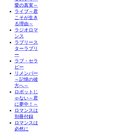
愛の真実～
ライブ～君
こそが生き
る理由～
ラジオロマ
ンス
ラブリース
ターラブリ
ー
ラブ・セラ
ピー
リメンバー
～記憶の彼
方へ～
ロボットじ
ゃない～君
に夢中！～
ロマンスは
別冊付録
ロマンスは
必然に