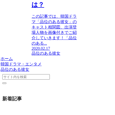
は？
この記事では、韓国ドラ
マ「品位のある彼女」の
キャスト相関図、出演登
場人物を画像付きでご紹
介していきます！「品位
のある...
2020.02.17
品位のある彼女
ホーム
韓国ドラマ・エンタメ
品位のある彼女
新着記事