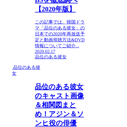
BSを徹底調べ
【2020年版】
この記事では、韓国ドラ
マ「品位のある彼女」の
日本での2020年再放送予
定と動画視聴方法&DVD
情報についてご紹介...
2020.02.17
品位のある彼女
品位のある彼
女
品位のある彼女
のキャスト画像
＆相関図まと
め！アジン＆ソ
ンヒ役の俳優