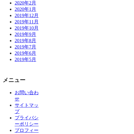
2020年2月
2020年1月
2019年12月
2019年11月
2019年10月
2019年9月
2019年8月
2019年7月
2019年6月
2019年5月
メニュー
お問い合わ
せ
サイトマッ
プ
プライバシ
ーポリシー
プロフィー