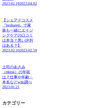
2023.02.19
2023.04.02
【シェアドコスメ
『beshared』で家
族も一緒にエイジ
ングケアの口コミ
は本当？悪い評判
はある？】
2023.02.10
2023.02.19
上司のあさみ
（tiktok）の年収
は？仕事や年齢・
本名などwiki調べ
2023.01.21
カテゴリー