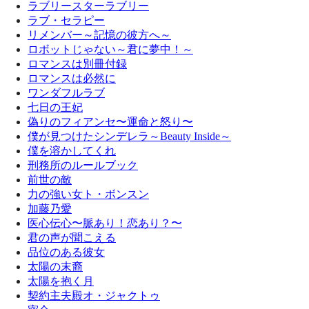
ラブリースターラブリー
ラブ・セラピー
リメンバー～記憶の彼方へ～
ロボットじゃない～君に夢中！～
ロマンスは別冊付録
ロマンスは必然に
ワンダフルラブ
七日の王妃
偽りのフィアンセ〜運命と怒り〜
僕が見つけたシンデレラ～Beauty Inside～
僕を溶かしてくれ
刑務所のルールブック
前世の敵
力の強い女ト・ボンスン
加藤乃愛
医心伝心〜脈あり！恋あり？〜
君の声が聞こえる
品位のある彼女
太陽の末裔
太陽を抱く月
契約主夫殿オ・ジャクトゥ