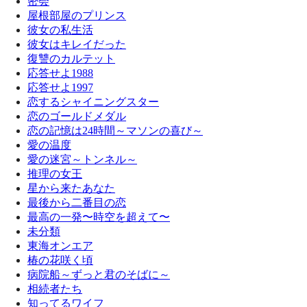
密会
屋根部屋のプリンス
彼女の私生活
彼女はキレイだった
復讐のカルテット
応答せよ1988
応答せよ1997
恋するシャイニングスター
恋のゴールドメダル
恋の記憶は24時間～マソンの喜び～
愛の温度
愛の迷宮～トンネル～
推理の女王
星から来たあなた
最後から二番目の恋
最高の一発〜時空を超えて〜
未分類
東海オンエア
椿の花咲く頃
病院船～ずっと君のそばに～
相続者たち
知ってるワイフ