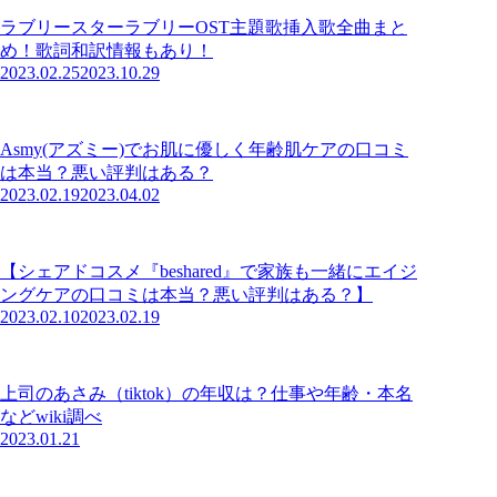
ラブリースターラブリーOST主題歌挿入歌全曲まと
め！歌詞和訳情報もあり！
2023.02.25
2023.10.29
Asmy(アズミー)でお肌に優しく年齢肌ケアの口コミ
は本当？悪い評判はある？
2023.02.19
2023.04.02
【シェアドコスメ『beshared』で家族も一緒にエイジ
ングケアの口コミは本当？悪い評判はある？】
2023.02.10
2023.02.19
上司のあさみ（tiktok）の年収は？仕事や年齢・本名
などwiki調べ
2023.01.21