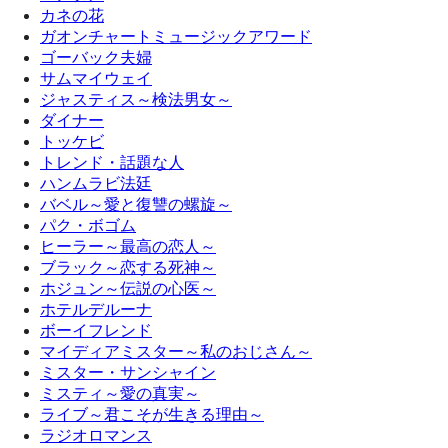
カネの花
ガオンチャートミュージックアワード
ゴーバック夫婦
サムマイウェイ
ジャスティス～検法男女～
ダイナー
トッケビ
トレンド・話題な人
ハンムラビ法廷
バベル～愛と復讐の螺旋～
パク・ボゴム
ヒーラー～最高の恋人～
ブラック～恋する死神～
ホジュン～伝説の心医～
ホテルデルーナ
ボーイフレンド
マイディアミスター～私のおじさん～
ミスター・サンシャイン
ミスティ～愛の真実～
ライブ～君こそが生きる理由～
ラジオロマンス