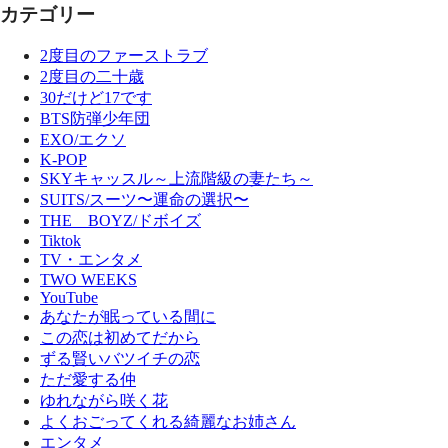
カテゴリー
2度目のファーストラブ
2度目の二十歳
30だけど17です
BTS防弾少年団
EXO/エクソ
K-POP
SKYキャッスル～上流階級の妻たち～
SUITS/スーツ〜運命の選択〜
THE BOYZ/ドボイズ
Tiktok
TV・エンタメ
TWO WEEKS
YouTube
あなたが眠っている間に
この恋は初めてだから
ずる賢いバツイチの恋
ただ愛する仲
ゆれながら咲く花
よくおごってくれる綺麗なお姉さん
エンタメ