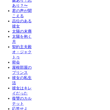
脈あり！恋
あり？〜
君の声が聞
こえる
品位のある
彼女
太陽の末裔
太陽を抱く
月
契約主夫殿
オ・ジャク
トゥ
密会
屋根部屋の
プリンス
彼女の私生
活
彼女はキレ
イだった
復讐のカル
テット
応答せよ