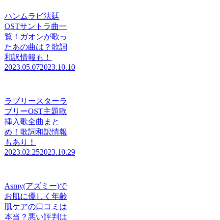
ハンムラビ法廷
OSTサントラ曲一
覧！ガオンが歌っ
たあの曲は？歌詞
和訳情報も！
2023.05.07
2023.10.10
ラブリースターラ
ブリーOST主題歌
挿入歌全曲まと
め！歌詞和訳情報
もあり！
2023.02.25
2023.10.29
Asmy(アズミー)で
お肌に優しく年齢
肌ケアの口コミは
本当？悪い評判は