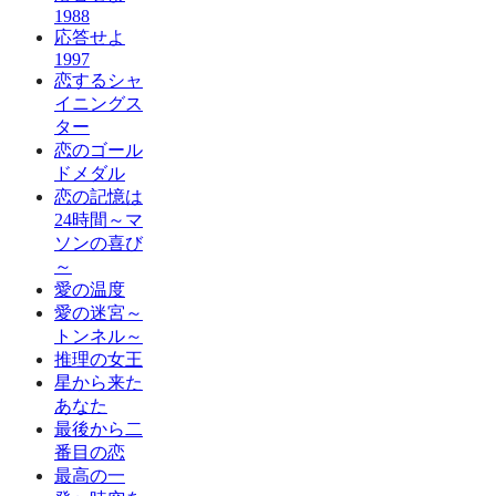
1988
応答せよ
1997
恋するシャ
イニングス
ター
恋のゴール
ドメダル
恋の記憶は
24時間～マ
ソンの喜び
～
愛の温度
愛の迷宮～
トンネル～
推理の女王
星から来た
あなた
最後から二
番目の恋
最高の一