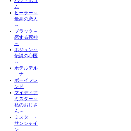
パク・ボゴ
ム
ヒーラー～
最高の恋人
～
ブラック～
恋する死神
～
ホジュン～
伝説の心医
～
ホテルデル
ーナ
ボーイフレ
ンド
マイディア
ミスター～
私のおじさ
ん～
ミスター・
サンシャイ
ン