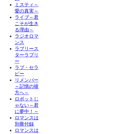
ミスティ～
愛の真実～
ライブ～君
こそが生き
る理由～
ラジオロマ
ンス
ラブリース
ターラブリ
ー
ラブ・セラ
ピー
リメンバー
～記憶の彼
方へ～
ロボットじ
ゃない～君
に夢中！～
ロマンスは
別冊付録
ロマンスは