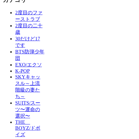
2度目のファ
ーストラブ
2度目の二十
歳
30だけど17
です
BTS防弾少年
団
EXO/エクソ
K-POP
SKYキャッ
スル～上流
階級の妻た
ち～
SUITS/スー
ツ〜運命の
選択〜
THE
BOYZ/ドボ
イズ