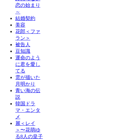
恋の始まり
～
結婚契約
美容
花郎＜ファ
ラン＞
被告人
豆知識
運命のよう
に君を愛し
てる
雲が描いた
月明かり
青い海の伝
説
韓国ドラ
マ・エンタ
メ
麗＜レイ
＞〜花萌ゆ
る8人の皇子