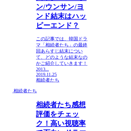
ン/ウンサン/ヨ
ンド結末はハッ
ピーエンド？
この記事では、韓国ドラ
マ「相続者たち」の最終
回あらすじ結末につい
て、どのような結末なの
かご紹介していきます！
2013...
2019.11.25
相続者たち
相続者たち
相続者たち感想
評価をチェッ
ク！高い視聴率