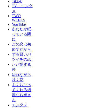
Tiktok
TV・エンタ
メ
TWO
WEEKS
YouTube
あなたが眠
っている間
に
この恋は初
めてだから
ずる賢いバ
ツイチの恋
ただ愛する
仲
ゆれながら
咲く花
よくおごっ
てくれる綺
麗なお姉さ
ん
エンタメ