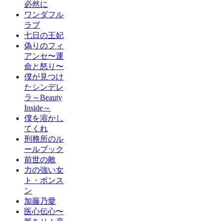
必然に
ワンダフル
ラブ
七日の王妃
偽りのフィ
アンセ〜運
命と怒り〜
僕が見つけ
たシンデレ
ラ～Beauty
Inside～
僕を溶かし
てくれ
刑務所のル
ールブック
前世の敵
力の強い女
ト・ボンス
ン
加藤乃愛
医心伝心〜