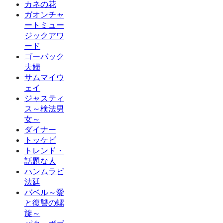
カネの花
ガオンチャ
ートミュー
ジックアワ
ード
ゴーバック
夫婦
サムマイウ
ェイ
ジャスティ
ス～検法男
女～
ダイナー
トッケビ
トレンド・
話題な人
ハンムラビ
法廷
バベル～愛
と復讐の螺
旋～