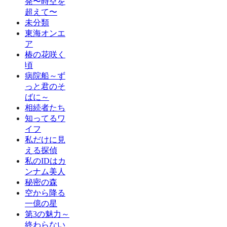
発〜時空を
超えて〜
未分類
東海オンエ
ア
椿の花咲く
頃
病院船～ず
っと君のそ
ばに～
相続者たち
知ってるワ
イフ
私だけに見
える探偵
私のIDはカ
ンナム美人
秘密の森
空から降る
一億の星
第3の魅力～
終わらない