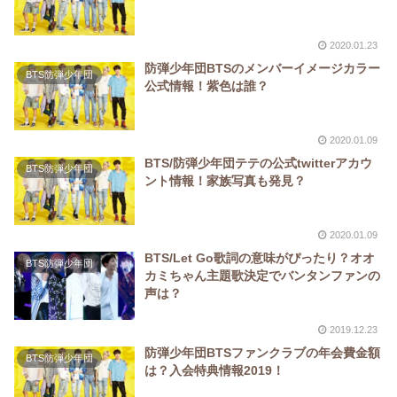
2020.01.23
防弾少年団BTSのメンバーイメージカラー
BTS防弾少年団
公式情報！紫色は誰？
2020.01.09
BTS/防弾少年団テテの公式twitterアカウ
BTS防弾少年団
ント情報！家族写真も発見？
2020.01.09
BTS/Let Go歌詞の意味がぴったり？オオ
BTS防弾少年団
カミちゃん主題歌決定でバンタンファンの
声は？
2019.12.23
防弾少年団BTSファンクラブの年会費金額
BTS防弾少年団
は？入会特典情報2019！