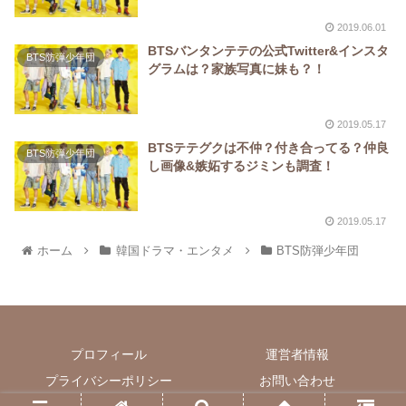
2019.06.01
BTSバンタンテテの公式Twitter&インスタ
BTS防弾少年団
グラムは？家族写真に妹も？！
2019.05.17
BTSテテグクは不仲？付き合ってる？仲良
BTS防弾少年団
し画像&嫉妬するジミンも調査！
2019.05.17
ホーム
韓国ドラマ・エンタメ
BTS防弾少年団
プロフィール
運営者情報
プライバシーポリシー
お問い合わせ