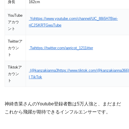
身長
162cm
YouTube
Yohttps://www.youtube.com/channel/UC_88i5H7Bjei-
アカウ
rjCJSKRTGwuTube
ント
Twitterア
カウン
Twhttps://twitter.com/apricot_1211itter
ト
Tiktokア
(@kanzakianna3https://www.tiktok.com/@kanzakianna366
カウン
| TikTok
ト
神綺杏菜さんのYoutube登録者数は5万人強と、まだまだ
これから飛躍が期待できるインフルエンサーです。