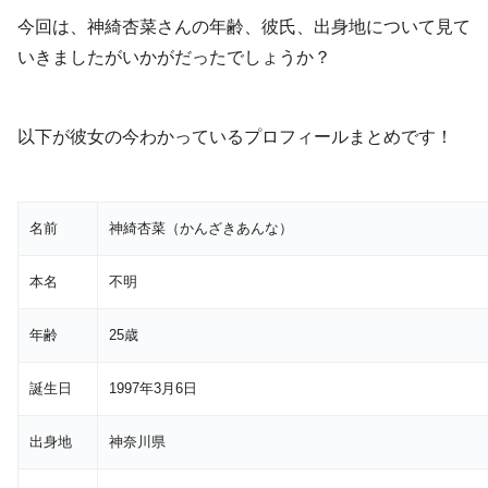
今回は、神綺杏菜さんの年齢、彼氏、出身地について見て
いきましたがいかがだったでしょうか？
以下が彼女の今わかっているプロフィールまとめです！
名前
神綺杏菜（かんざきあんな）
本名
不明
年齢
25歳
誕生日
1997年3月6日
出身地
神奈川県