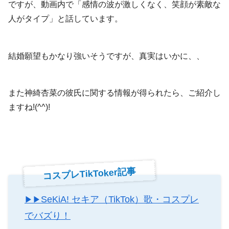
ですが、動画内で「感情の波が激しくなく、笑顔が素敵な
人がタイプ」と話しています。
結婚願望もかなり強いそうですが、真実はいかに、、
また神綺杏菜の彼氏に関する情報が得られたら、ご紹介し
ますね!(^^)!
コスプレTikToker記事
SeKiA! セキア（TikTok）歌・コスプレ
▶︎▶︎
でバズり！