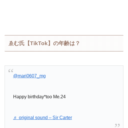
ゑむ氏【TikTok】の年齢は？
@mari0607_mg
Happy birthday*too Me.24
♬ original sound – Sir Carter