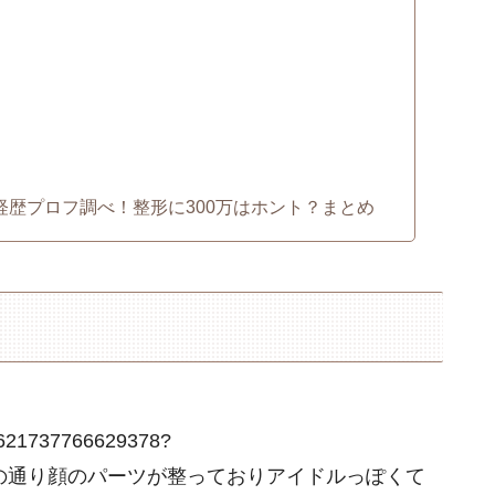
経歴プロフ調べ！整形に300万はホント？まとめ
610621737766629378?
PXvQご覧の通り顔のパーツが整っておりアイドルっぽくて