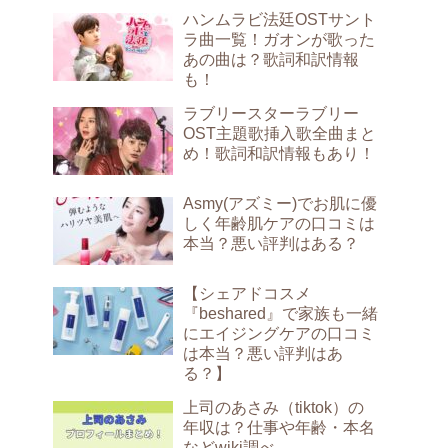
ハンムラビ法廷OSTサント
ラ曲一覧！ガオンが歌った
あの曲は？歌詞和訳情報
も！
ラブリースターラブリー
OST主題歌挿入歌全曲まと
め！歌詞和訳情報もあり！
Asmy(アズミー)でお肌に優
しく年齢肌ケアの口コミは
本当？悪い評判はある？
【シェアドコスメ
『beshared』で家族も一緒
にエイジングケアの口コミ
は本当？悪い評判はあ
る？】
上司のあさみ（tiktok）の
年収は？仕事や年齢・本名
などwiki調べ