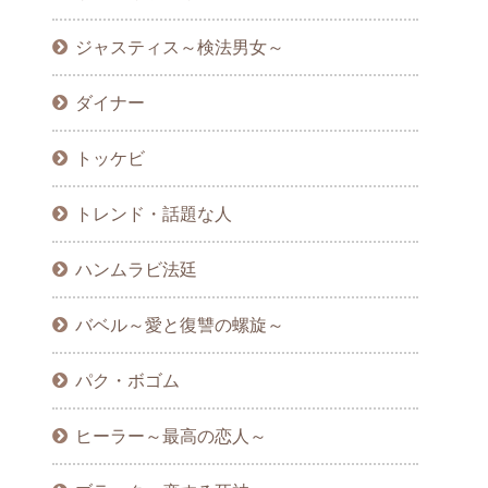
ジャスティス～検法男女～
ダイナー
トッケビ
トレンド・話題な人
ハンムラビ法廷
バベル～愛と復讐の螺旋～
パク・ボゴム
ヒーラー～最高の恋人～