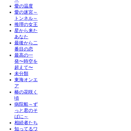
愛の温度
愛の迷宮～
トンネル～
推理の女王
星から来た
あなた
最後から二
番目の恋
最高の一
発〜時空を
超えて〜
未分類
東海オンエ
ア
椿の花咲く
頃
病院船～ず
っと君のそ
ばに～
相続者たち
知ってるワ