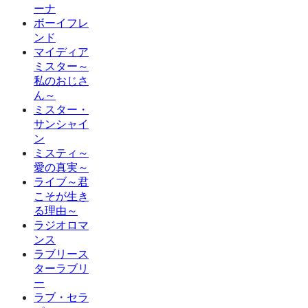
ーナ
ボーイフレ
ンド
マイディア
ミスター～
私のおじさ
ん～
ミスター・
サンシャイ
ン
ミスティ～
愛の真実～
ライブ～君
こそが生き
る理由～
ラジオロマ
ンス
ラブリース
ターラブリ
ー
ラブ・セラ