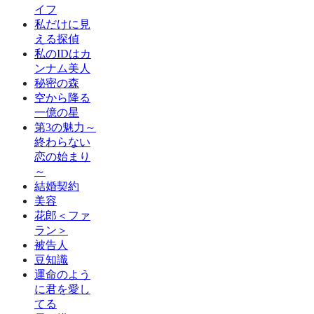
イフ
私だけに見
える探偵
私のIDはカ
ンナム美人
秘密の森
空から降る
一億の星
第3の魅力～
終わらない
恋の始まり
～
結婚契約
美容
花郎＜ファ
ラン＞
被告人
豆知識
運命のよう
に君を愛し
てる