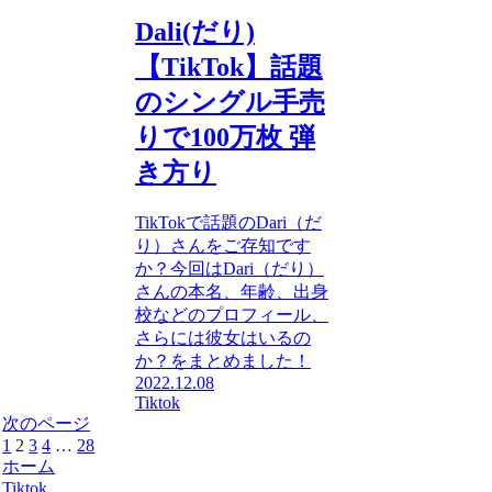
Dali(だり)
【TikTok】話題
のシングル手売
りで100万枚 弾
き方り
TikTokで話題のDari（だ
り）さんをご存知です
か？今回はDari（だり）
さんの本名、年齢、出身
校などのプロフィール、
さらには彼女はいるの
か？をまとめました！
2022.12.08
Tiktok
次のページ
1
2
3
4
…
28
ホーム
Tiktok