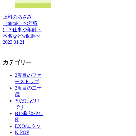
上司のあさみ
（tiktok）の年収
は？仕事や年齢・
本名などwiki調べ
2023.01.21
カテゴリー
2度目のファ
ーストラブ
2度目の二十
歳
30だけど17
です
BTS防弾少年
団
EXO/エクソ
K-POP