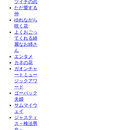
ツイチの恋
ただ愛する
仲
ゆれながら
咲く花
よくおごっ
てくれる綺
麗なお姉さ
ん
エンタメ
カネの花
ガオンチャ
ートミュー
ジックアワ
ード
ゴーバック
夫婦
サムマイウ
ェイ
ジャスティ
ス～検法男
女～