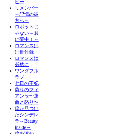
ピー
リメンバー
～記憶の彼
方へ～
ロボットじ
ゃない～君
に夢中！～
ロマンスは
別冊付録
ロマンスは
必然に
ワンダフル
ラブ
七日の王妃
偽りのフィ
アンセ〜運
命と怒り〜
僕が見つけ
たシンデレ
ラ～Beauty
Inside～
僕を溶かし