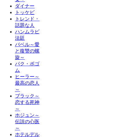
ダイナー
トッケビ
トレンド・
話題な人
ハンムラビ
法廷
バベル～愛
と復讐の螺
旋～
パク・ボゴ
ム
ヒーラー～
最高の恋人
～
ブラック～
恋する死神
～
ホジュン～
伝説の心医
～
ホテルデル