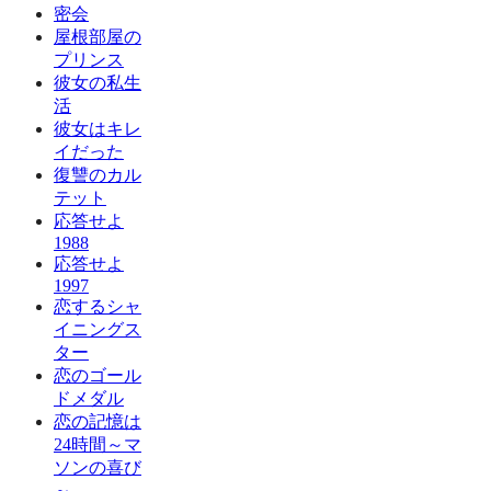
密会
屋根部屋の
プリンス
彼女の私生
活
彼女はキレ
イだった
復讐のカル
テット
応答せよ
1988
応答せよ
1997
恋するシャ
イニングス
ター
恋のゴール
ドメダル
恋の記憶は
24時間～マ
ソンの喜び
～