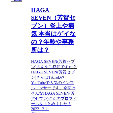
HAGA
SEVEN（芳賀セ
ブン）炎上や病
気 本当はゲイな
の？年齢や事務
所は？
HAGA SEVEN(芳賀セブ
ン)さんをご存知ですか？
HAGA SEVEN(芳賀セブ
ン)さんはTikTokや
YouTubeで人気のインフ
ルエンサーです。今回は
そんなHAGA SEVEN(芳
賀セブン)さんのプロフィ
ールをまとめました！
2022.12.11