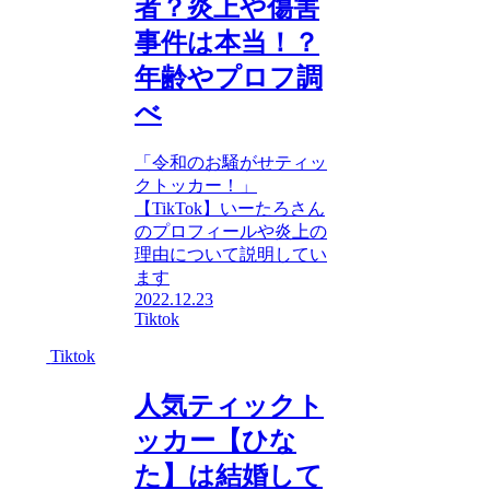
者？炎上や傷害
事件は本当！？
年齢やプロフ調
べ
「令和のお騒がせティッ
クトッカー！」
【TikTok】いーたろさん
のプロフィールや炎上の
理由について説明してい
ます
2022.12.23
Tiktok
Tiktok
人気ティックト
ッカー【ひな
た】は結婚して