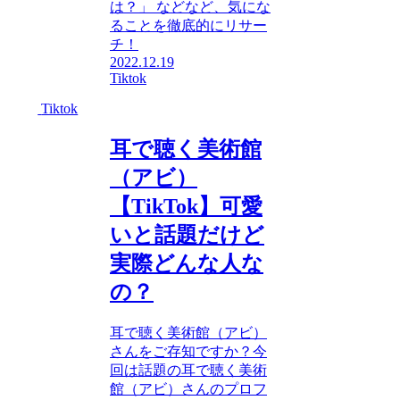
は？」 などなど、気にな
ることを徹底的にリサー
チ！
2022.12.19
Tiktok
Tiktok
耳で聴く美術館
（アビ）
【TikTok】可愛
いと話題だけど
実際どんな人な
の？
耳で聴く美術館（アビ）
さんをご存知ですか？今
回は話題の耳で聴く美術
館（アビ）さんのプロフ