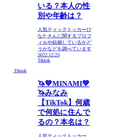
いる？本人の性
別や年齢は？
人気ティックトッカーひ
なたさんに関するプロフ
ィルや結婚しているかど
うかなどを調べています
2022.12.23
Tiktok
Tiktok
🦄💙MINAMI💙
🦄みなみ
【TikTok】何歳
で何処に住んで
るの？本名は？
人気ティックトッカー