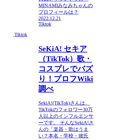
MINAMIみなみちゃんの
プロフィールは？
2022.12.21
Tiktok
Tiktok
SeKiA! セキア
（TikTok）歌・
コスプレでバズ
り！プロフWiki
調べ
SekiA!(TikTok)さんは、
TikTokのフォロワー30万
人以上のインフルエンサ
ーです。 そんなSekiA!さ
んの「楽器・歌はうま
い？本名・学校・彼氏