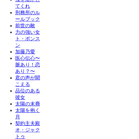
てくれ
刑務所のル
ールブック
前世の敵
力の強い女
ト・ボンス
ン
加藤乃愛
医心伝心〜
脈あり！恋
あり？〜
君の声が聞
こえる
品位のある
彼女
太陽の末裔
太陽を抱く
月
契約主夫殿
オ・ジャク
トゥ