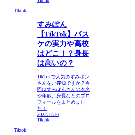
Tiktok
Tiktok
すみぽん
【TikTok】バス
ケの実力や高校
はどこ！？身長
は高いの？
TikTokで人気のすみポン
さんをご存知ですか？今
回はすみぽんさんの本名
や年齢、身長などのプロ
フィールをまとめまし
た！
2022.12.10
Tiktok
Tiktok