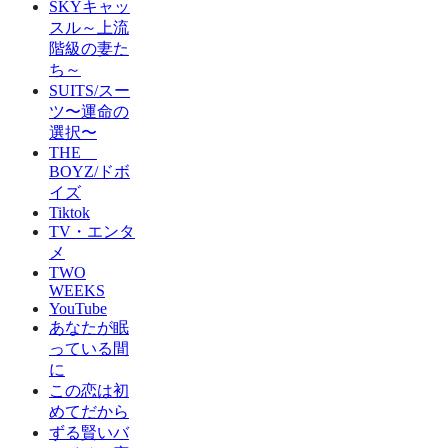
SKYキャッ
スル～上流
階級の妻た
ち～
SUITS/スー
ツ〜運命の
選択〜
THE
BOYZ/ドボ
イズ
Tiktok
TV・エンタ
メ
TWO
WEEKS
YouTube
あなたが眠
っている間
に
この恋は初
めてだから
ずる賢いバ