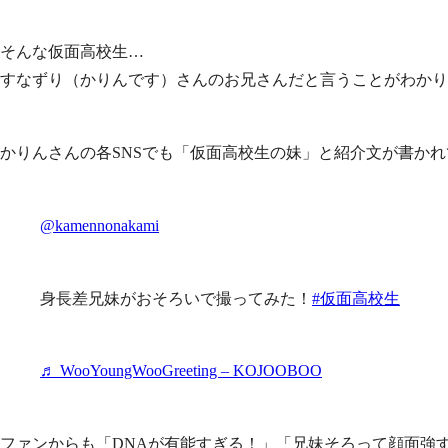
そんな仮面高校生…
すなずり（かりんです）さんのお兄さんだと言うことがわかり
かりんさんの各SNSでも「仮面高校生の妹」と紹介文が書か
@kamennonakami
身長差兄妹がおそろいで撮ってみた！
#仮面高校生
♬ WooYoungWooGreeting – KOJOOBOO
ファンからも「DNAが有能すぎる！」「兄妹そろって顔面強