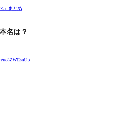
べ」まとめ
本名は？
.com/uc8ZWEsnUp