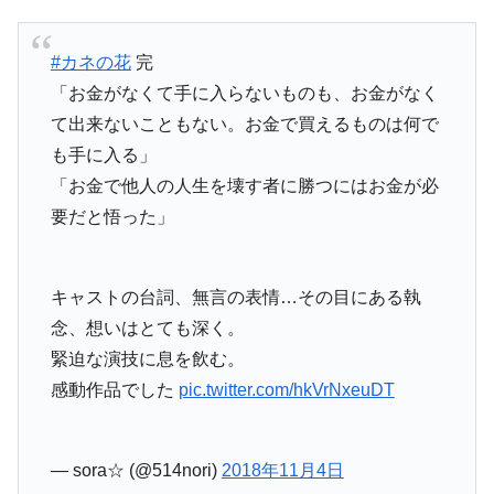
#カネの花
完
「お金がなくて手に入らないものも、お金がなく
て出来ないこともない。お金で買えるものは何で
も手に入る」
「お金で他人の人生を壊す者に勝つにはお金が必
要だと悟った」
キャストの台詞、無言の表情…その目にある執
念、想いはとても深く。
緊迫な演技に息を飲む。
感動作品でした
pic.twitter.com/hkVrNxeuDT
— sora☆ (@514nori)
2018年11月4日