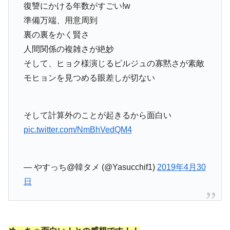
復讐にかける年数がすごい!w
準備万端、用意周到
裏の裏をかく賢さ
人間関係の複雑さが絶妙
そして、ヒョク様演じるピルジュの寡黙さが素敵
モヒョンを見つめる眼差しが切ない
そして計算外のことが起きるから面白い
pic.twitter.com/NmBhVedQM4
— やすっち@韓タメ (@Yasucchif1)
2019年4月30
日