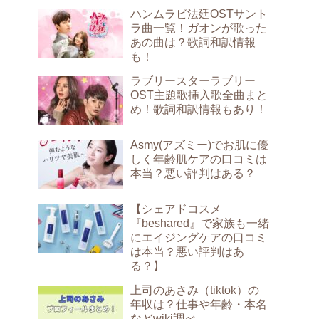
ハンムラビ法廷OSTサント
ラ曲一覧！ガオンが歌った
あの曲は？歌詞和訳情報
も！
ラブリースターラブリー
OST主題歌挿入歌全曲まと
め！歌詞和訳情報もあり！
Asmy(アズミー)でお肌に優
しく年齢肌ケアの口コミは
本当？悪い評判はある？
【シェアドコスメ
『beshared』で家族も一緒
にエイジングケアの口コミ
は本当？悪い評判はあ
る？】
上司のあさみ（tiktok）の
年収は？仕事や年齢・本名
などwiki調べ