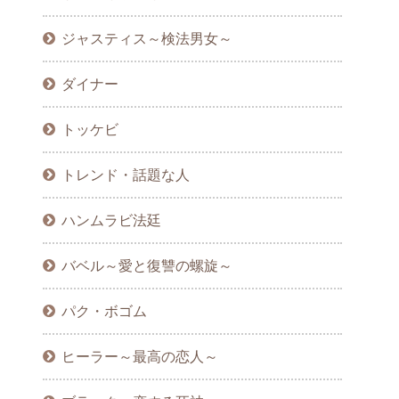
ジャスティス～検法男女～
ダイナー
トッケビ
トレンド・話題な人
ハンムラビ法廷
バベル～愛と復讐の螺旋～
パク・ボゴム
ヒーラー～最高の恋人～