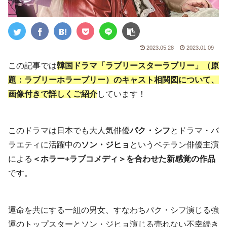
2023.05.28
2023.01.09
この記事では
韓国ドラマ「ラブリースターラブリー」（原
題：ラブリーホラーブリー）のキャスト相関図について、
画像付きで詳しくご紹介
しています！
このドラマは日本でも大人気俳優
パク・シフ
とドラマ・バ
ラエティに活躍中の
ソン・ジヒョ
というベテラン俳優主演
による
＜ホラー+ラブコメディ＞を合わせた新感覚の作品
です。
運命を共にする一組の男女、すなわちパク・シフ演じる強
運のトップスターとソン・ジヒョ演じる売れない不幸続き