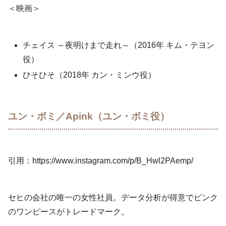
＜映画＞
チェイス ～夜明けまで走れ～（2016年 キム・テヨン
役）
ひそひそ（2018年 カン・ミンウ役）
ユン・ボミ／Apink（ユン・ボミ役）
引用：https://www.instagram.com/p/B_Hwl2PAemp/
セヒの会社の唯一の女性社員。データ分析が得意でピンク
のワンピースがトレードマーク。