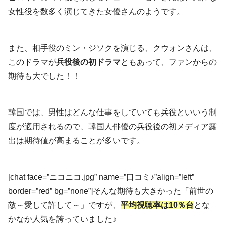
女性役を数多く演じてきた女優さんのようです。
また、相手役のミン・ジソクを演じる、クウォンさんは、
このドラマが
兵役後の初ドラマ
ともあって、ファンからの
期待も大でした！！
韓国では、男性はどんな仕事をしていても兵役といいう制
度が適用されるので、韓国人俳優の兵役後の初メディア露
出は期待値が高まることが多いです。
[chat face=”ニコニコ.jpg” name=”口コミ♪”align=”left”
border=”red” bg=”none”]そんな期待も大きかった「前世の
敵～愛して許して～」ですが、
平均視聴率は10％台
とな
かなか人気を誇っていました♪