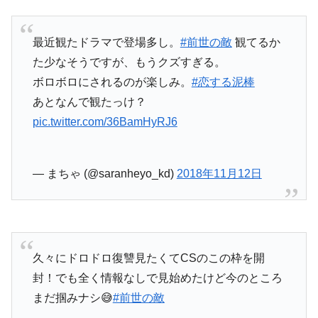
最近観たドラマで登場多し。
#前世の敵
観てるか
た少なそうですが、もうクズすぎる。
ボロボロにされるのが楽しみ。
#恋する泥棒
あとなんで観たっけ？
pic.twitter.com/36BamHyRJ6
— まちゃ (@saranheyo_kd)
2018年11月12日
久々にドロドロ復讐見たくてCSのこの枠を開
封！でも全く情報なしで見始めたけど今のところ
まだ掴みナシ😅
#前世の敵