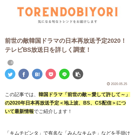
前世の敵韓国ドラマの日本再放送予定2020！
テレビBS放送日を詳しく調査！
前世の敵
2020.05.25
この記事では、
韓国ドラマ「前世の敵～愛して許して～」
の2020年日本再放送予定＜地上波、BS、CS配信＞につ
いて最新情報
でご紹介します！
「キムチビンタ」で有名な「みんなキムチ」などを手掛け