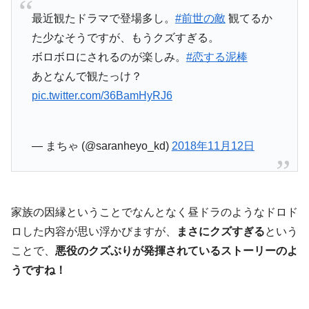
最近観たドラマで登場多し。
#前世の敵
観てるか
た少なそうですが、もうクズすぎる。
ボロボロにされるのが楽しみ。
#恋する泥棒
あとなんで観たっけ？
pic.twitter.com/36BamHyRJ6
— まちゃ (@saranheyo_kd)
2018年11月12日
家族の因縁ということでなんとなく昼ドラのようなドロド
ロした内容が思い浮かびますが、
まさにクズすぎる
という
ことで、
悪役のクズぶりが発揮されているストーリーのよ
うですね！