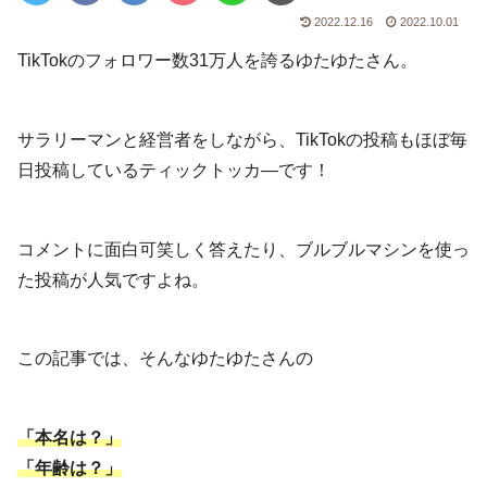
2022.12.16
2022.10.01
TikTokのフォロワー数31万人を誇るゆたゆたさん。
サラリーマンと経営者をしながら、TikTokの投稿もほぼ毎
日投稿しているティックトッカ―です！
コメントに面白可笑しく答えたり、ブルブルマシンを使っ
た投稿が人気ですよね。
この記事では、そんなゆたゆたさんの
「本名は？」
「年齢は？」