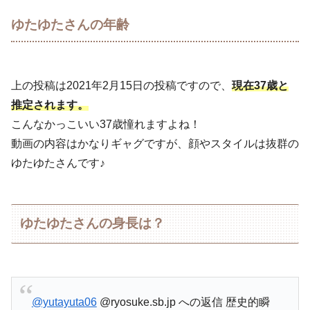
ゆたゆたさんの年齢
上の投稿は2021年2月15日の投稿ですので、
現在37歳と
推定されます。
こんなかっこいい37歳憧れますよね！
動画の内容はかなりギャグですが、顔やスタイルは抜群の
ゆたゆたさんです♪
ゆたゆたさんの身長は？
@yutayuta06
@ryosuke.sb.jp への返信 歴史的瞬