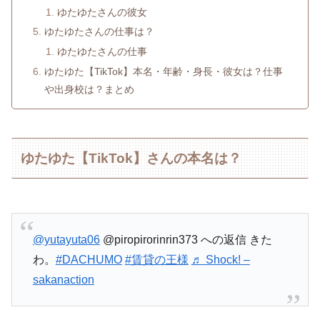
ゆたゆたさんの彼女
ゆたゆたさんの仕事は？
ゆたゆたさんの仕事
ゆたゆた【TikTok】本名・年齢・身長・彼女は？仕事
や出身校は？まとめ
ゆたゆた【TikTok】さんの本名は？
@yutayuta06
@piropirorinrin373 への返信 きた
わ。
#DACHUMO
#賃貸の王様
♬ Shock! –
sakanaction