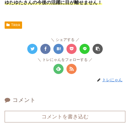
ゆたゆたさんの今後の活躍に目が離せません！
Tiktok
シェアする
トレにゃんをフォローする
トレにゃん
コメント
コメントを書き込む