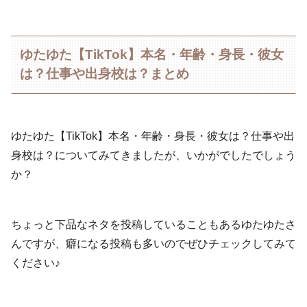
ゆたゆた【TikTok】本名・年齢・身長・彼女
は？仕事や出身校は？まとめ
ゆたゆた【TikTok】本名・年齢・身長・彼女は？仕事や出
身校は？についてみてきましたが、いかがでしたでしょう
か？
ちょっと下品なネタを投稿していることもあるゆたゆたさ
んですが、癖になる投稿も多いのでぜひチェックしてみて
ください♪