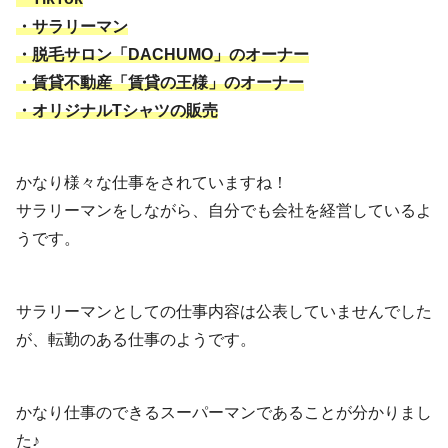
・サラリーマン
・脱毛サロン「DACHUMO」のオーナー
・賃貸不動産「賃貸の王様」のオーナー
・オリジナルTシャツの販売
かなり様々な仕事をされていますね！
サラリーマンをしながら、自分でも会社を経営しているよ
うです。
サラリーマンとしての仕事内容は公表していませんでした
が、転勤のある仕事のようです。
かなり仕事のできるスーパーマンであることが分かりまし
た♪