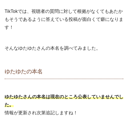
TikTokでは、視聴者の質問に対して根拠がなくてもあたか
もそうであるように答えている投稿が面白くて癖になりま
す！
そんなゆたゆたさんの本名を調べてみました。
ゆたゆたの本名
ゆたゆたさんの本名は現在のところ公表していませんでし
た。
情報が更新され次第追記しますね！