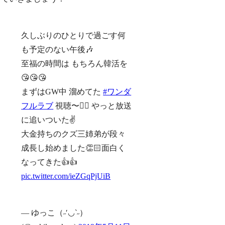
久しぶりのひとりで過ごす何
も予定のない午後🎶
至福の時間は もちろん韓活を
😘😘😘
まずはGW中 溜めてた
#ワンダ
フルラブ
視聴〜🙋‍♀️ やっと放送
に追いついた✌️
大金持ちのクズ三姉弟が段々
成長し始めました👏🏻面白く
なってきた👍👍
pic.twitter.com/ieZGqPjUiB
— ゆっこ（˶′◡‵˶）