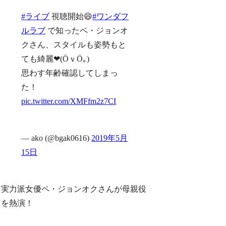
#ライブ
視聴開始😄
#ワンダフ
ルラブ
で知ったペ・ジョンオ
クさん、スタイルも姿勢もと
ても綺麗❤(ӦｖӦ｡)
思わす年齢確認してしまっ
た！
pic.twitter.com/XMFfm2z7CI
— ako (@bgak0616)
2019年5月
15日
実力派女優ペ・ジョンオクさんが母親役
を熱演！