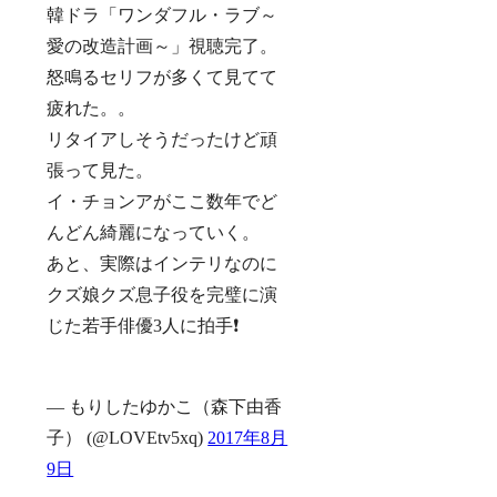
韓ドラ「ワンダフル・ラブ～
愛の改造計画～」視聴完了。
怒鳴るセリフが多くて見てて
疲れた。。
リタイアしそうだったけど頑
張って見た。
イ・チョンアがここ数年でど
んどん綺麗になっていく。
あと、実際はインテリなのに
クズ娘クズ息子役を完璧に演
じた若手俳優3人に拍手❗
— もりしたゆかこ（森下由香
子） (@LOVEtv5xq)
2017年8月
9日