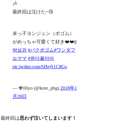
🎶
最終回は泣けた~😢
末っ子ヨンジュン（ボゴム）
がめっちゃ可愛くて好き❤️❤️
#
박보검
#パクボゴム
#ワンダフ
ルママ
#원더풀마마
pic.twitter.com/SHejS1C8Gs
— 🍓Hiyo (@kore_pbg)
2018年1
月28日
最終回は
思わず泣いてしまいます！