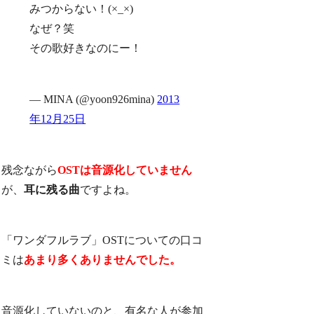
みつからない！(×_×)
なぜ？笑
その歌好きなのにー！
— MINA (@yoon926mina)
2013
年12月25日
残念ながら
OSTは音源化していません
が、
耳に残る曲
ですよね。
「ワンダフルラブ」OSTについての口コ
ミは
あまり多くありませんでした。
音源化していないのと、有名な人が参加