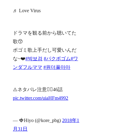
♬ Love Virus
ドラマを観る前から聴いてた
歌😙
ボゴミ歌上手だし可愛いんだ
な~❤️
#박보검
#パクボゴム
#ワ
ンダフルママ
#원더풀마마
⚠️ネタバレ注意👇🏻46話
pic.twitter.com/uiaHFm4992
— 🍓Hiyo (@kore_pbg)
2018年1
月31日