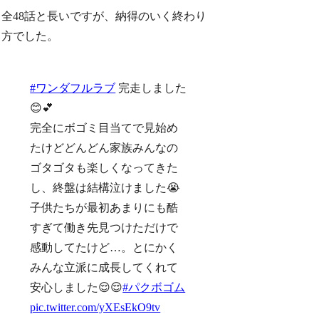
全48話と長いですが、納得のいく終わり
方でした。
#ワンダフルラブ
完走しました
😊💕
完全にボゴミ目当てで見始め
たけどどんどん家族みんなの
ゴタゴタも楽しくなってきた
し、終盤は結構泣けました😭
子供たちが最初あまりにも酷
すぎて働き先見つけただけで
感動してたけど…。とにかく
みんな立派に成長してくれて
安心しました😌😌
#パクボゴム
pic.twitter.com/yXEsEkO9tv