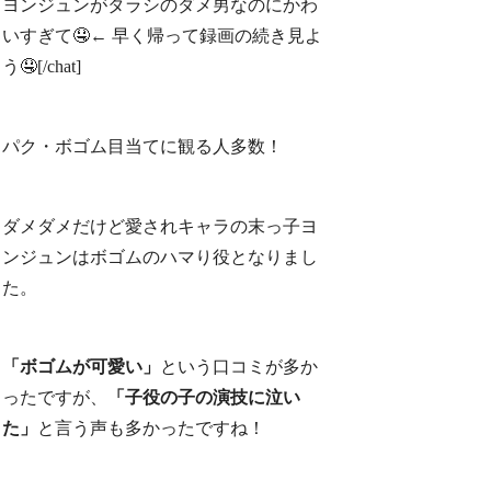
ヨンジュンがタラシのダメ男なのにかわ
いすぎて🤤← 早く帰って録画の続き見よ
う🤤[/chat]
パク・ボゴム目当てに観る人多数！
ダメダメだけど愛されキャラの末っ子ヨ
ンジュンはボゴムのハマり役となりまし
た。
「ボゴムが可愛い」
という口コミが多か
ったですが、
「子役の子の演技に泣い
た」
と言う声も多かったですね！