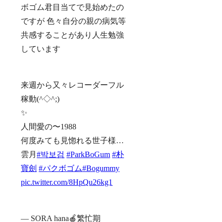
ボゴム君目当てで見始めたの
ですが 色々自分の親の病気等
共感することがあり人生勉強
しています
来週から又々レコーダーフル
稼動(^◇^;)
✨
人間愛の〜1988
何度みても見惚れる世子様…
雲月
#박보검
#ParkBoGum
#朴
寶劍
#パクボゴム
#Bogummy
pic.twitter.com/8HpQu26kg1
— SORA hana🍎繁忙期