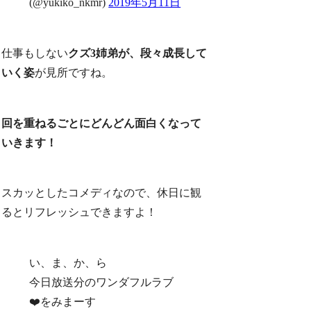
(@yukiko_nkmr)
2019年5月11日
仕事もしない
クズ3姉弟が、段々成長して
いく姿
が見所ですね。
回を重ねるごとにどんどん面白くなって
いきます！
スカッとしたコメディなので、休日に観
るとリフレッシュできますよ！
い、ま、か、ら
今日放送分のワンダフルラブ
❤️をみまーす