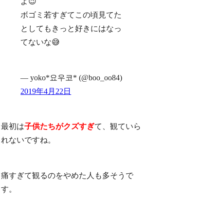
よ😉
ボゴミ若すぎてこの頃見てた
としてもきっと好きにはなっ
てないな😅
— yoko*요우코* (@boo_oo84)
2019年4月22日
最初は
子供たちがクズすぎ
て、観ていら
れないですね。
痛すぎて観るのをやめた人も多そうで
す。