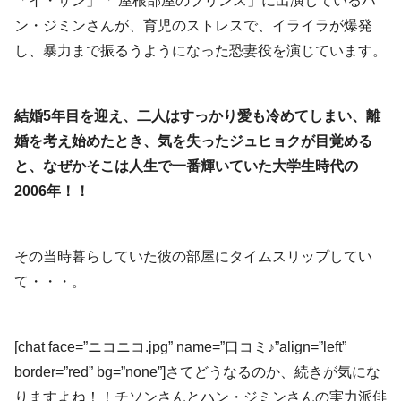
「イ・サン」「 屋根部屋のプリンス」に出演しているハ
ン・ジミンさんが、育児のストレスで、イライラが爆発
し、暴力まで振るうようになった恐妻役を演じています。
結婚5年目を迎え、二人はすっかり愛も冷めてしまい、離
婚を考え始めたとき、気を失ったジュヒョクが目覚める
と、なぜかそこは人生で一番輝いていた大学生時代の
2006年！！
その当時暮らしていた彼の部屋にタイムスリップしてい
て・・・。
[chat face=”ニコニコ.jpg” name=”口コミ♪”align=”left”
border=”red” bg=”none”]さてどうなるのか、続きが気にな
りますよね！！チソンさんとハン・ジミンさんの実力派俳