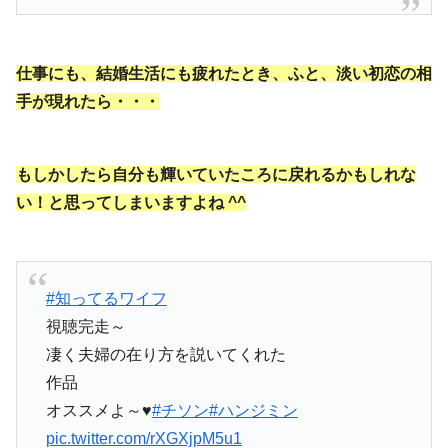
仕事にも、結婚生活にも疲れたとき、ふと、淡い初恋の相
手が現れたら・・・
もしかしたら自分も輝いていたころに戻れるかもしれな
い！と思ってしまいますよね ^^
#知ってるワイフ
視聴完走～
凄く夫婦の在り方を説いてくれた
作品
オススメよ～♥
#チソン
#ハンジミン
pic.twitter.com/rXGXjpM5u1