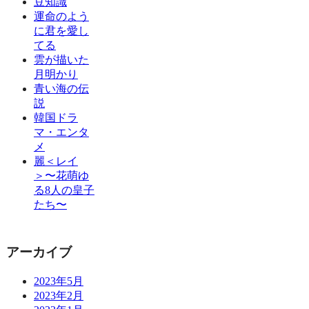
豆知識
運命のよう
に君を愛し
てる
雲が描いた
月明かり
青い海の伝
説
韓国ドラ
マ・エンタ
メ
麗＜レイ
＞〜花萌ゆ
る8人の皇子
たち〜
アーカイブ
2023年5月
2023年2月