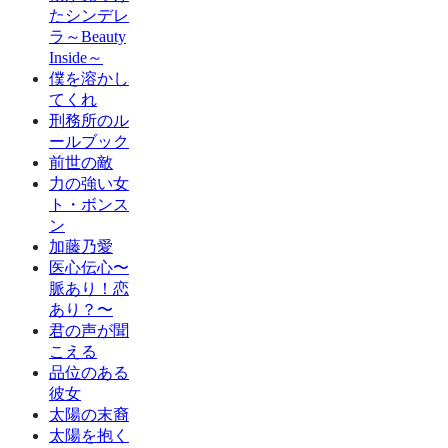
たシンデレ
ラ～Beauty
Inside～
僕を溶かし
てくれ
刑務所のル
ールブック
前世の敵
力の強い女
ト・ボンス
ン
加藤乃愛
医心伝心〜
脈あり！恋
あり？〜
君の声が聞
こえる
品位のある
彼女
太陽の末裔
太陽を抱く