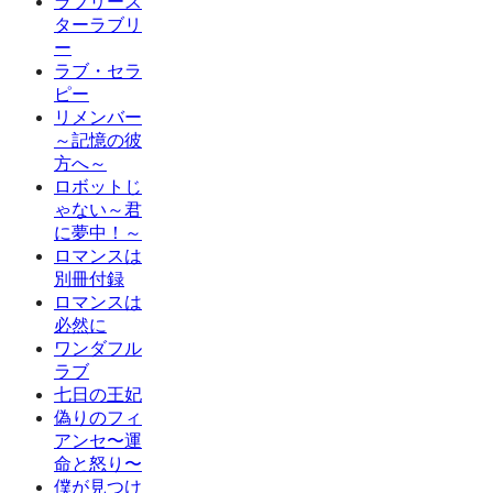
ラブリース
ターラブリ
ー
ラブ・セラ
ピー
リメンバー
～記憶の彼
方へ～
ロボットじ
ゃない～君
に夢中！～
ロマンスは
別冊付録
ロマンスは
必然に
ワンダフル
ラブ
七日の王妃
偽りのフィ
アンセ〜運
命と怒り〜
僕が見つけ