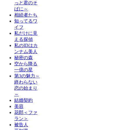
っと君のそ
ばに～
相続者たち
知ってるワ
イフ
私だけに見
える探偵
私のIDはカ
ンナム美人
秘密の森
空から降る
一億の星
第3の魅力～
終わらない
恋の始まり
～
結婚契約
美容
花郎＜ファ
ラン＞
被告人