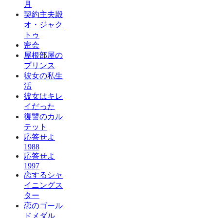
月
契約主夫殿
オ・ジャク
トゥ
密会
屋根部屋の
プリンス
彼女の私生
活
彼女はキレ
イだった
復讐のカル
テット
応答せよ
1988
応答せよ
1997
恋するシャ
イニングス
ター
恋のゴール
ドメダル