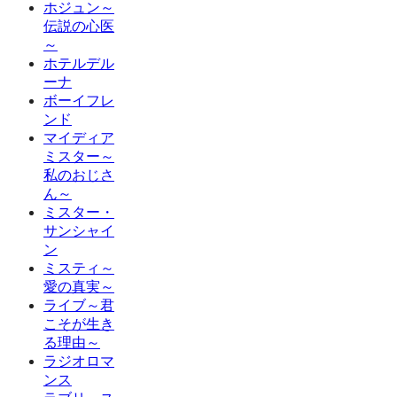
ホジュン～
伝説の心医
～
ホテルデル
ーナ
ボーイフレ
ンド
マイディア
ミスター～
私のおじさ
ん～
ミスター・
サンシャイ
ン
ミスティ～
愛の真実～
ライブ～君
こそが生き
る理由～
ラジオロマ
ンス