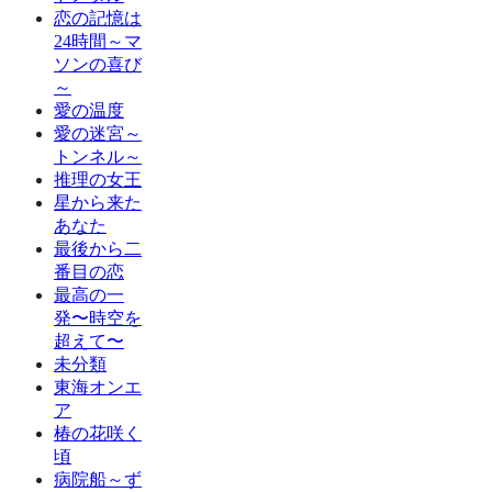
恋の記憶は
24時間～マ
ソンの喜び
～
愛の温度
愛の迷宮～
トンネル～
推理の女王
星から来た
あなた
最後から二
番目の恋
最高の一
発〜時空を
超えて〜
未分類
東海オンエ
ア
椿の花咲く
頃
病院船～ず