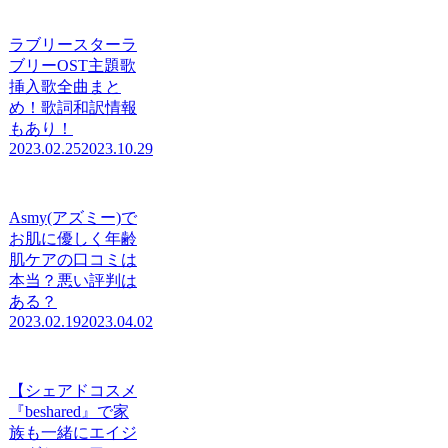
ラブリースターラ
ブリーOST主題歌
挿入歌全曲まと
め！歌詞和訳情報
もあり！
2023.02.25
2023.10.29
Asmy(アズミー)で
お肌に優しく年齢
肌ケアの口コミは
本当？悪い評判は
ある？
2023.02.19
2023.04.02
【シェアドコスメ
『beshared』で家
族も一緒にエイジ