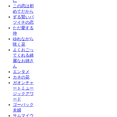
に
この恋は初
めてだから
ずる賢いバ
ツイチの恋
ただ愛する
仲
ゆれながら
咲く花
よくおごっ
てくれる綺
麗なお姉さ
ん
エンタメ
カネの花
ガオンチャ
ートミュー
ジックアワ
ード
ゴーバック
夫婦
サムマイウ