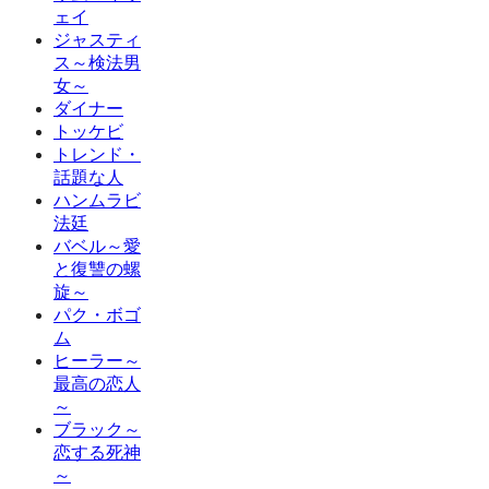
ェイ
ジャスティ
ス～検法男
女～
ダイナー
トッケビ
トレンド・
話題な人
ハンムラビ
法廷
バベル～愛
と復讐の螺
旋～
パク・ボゴ
ム
ヒーラー～
最高の恋人
～
ブラック～
恋する死神
～