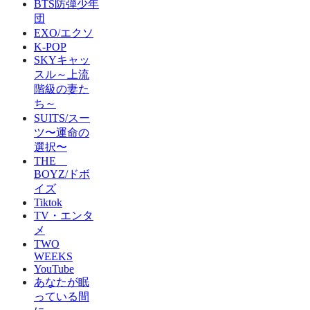
BTS防弾少年
団
EXO/エクソ
K-POP
SKYキャッ
スル～上流
階級の妻た
ち～
SUITS/スー
ツ〜運命の
選択〜
THE
BOYZ/ドボ
イズ
Tiktok
TV・エンタ
メ
TWO
WEEKS
YouTube
あなたが眠
っている間