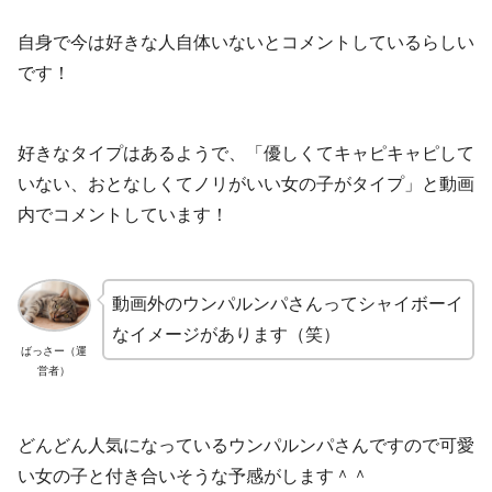
自身で今は好きな人自体いないとコメントしているらしい
です！
好きなタイプはあるようで、
「優しくてキャピキャピして
いない、おとなしくてノリがいい女の子がタイプ」と動画
内でコメントしています！
動画外のウンパルンパさんってシャイボーイ
なイメージがあります（笑）
ばっさー（運
営者）
どんどん人気になっているウンパルンパさんですので可愛
い女の子と付き合いそうな予感がします＾＾