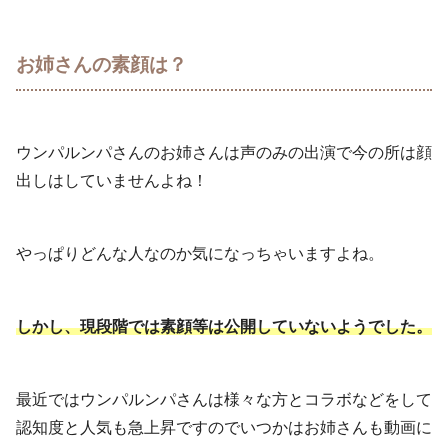
お姉さんの素顔は？
ウンパルンパさんのお姉さんは声のみの出演で今の所は顔
出しはしていませんよね！
やっぱりどんな人なのか気になっちゃいますよね。
しかし、現段階では素顔等は公開していないようでした。
最近ではウンパルンパさんは様々な方とコラボなどをして
認知度と人気も急上昇ですのでいつかはお姉さんも動画に