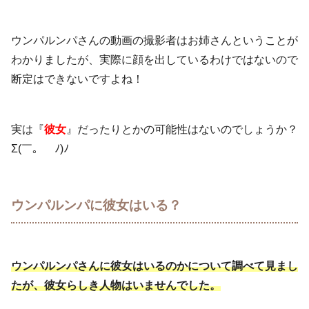
ウンパルンパさんの動画の撮影者はお姉さんということが
わかりましたが、実際に顔を出しているわけではないので
断定はできないですよね！
実は『
彼女
』だったりとかの可能性はないのでしょうか？
Σ(￣。￣ﾉ)ﾉ
ウンパルンパに彼女はいる？
ウンパルンパさんに彼女はいるのかについて調べて見まし
たが、彼女らしき人物はいませんでした。