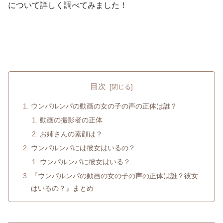
について詳しく調べてみました！
目次
ウンパルンパの動画の女の子の声の正体は誰？
動画の撮影者の正体
お姉さんの素顔は？
ウンパルンパには彼女はいるの？
ウンパルンパに彼女はいる？
『ウンパルンパの動画の女の子の声の正体は誰？彼女
はいるの？』まとめ