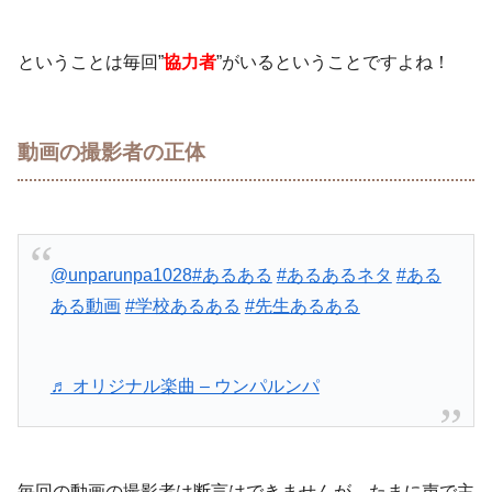
ということは毎回”
協力者
”がいるということですよね！
動画の撮影者の正体
@unparunpa1028
#あるある
#あるあるネタ
#ある
ある動画
#学校あるある
#先生あるある
♬ オリジナル楽曲 – ウンパルンパ
毎回の動画の撮影者は断言はできませんが、たまに声で主