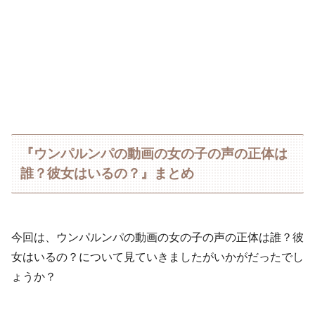
『ウンパルンパの動画の女の子の声の正体は
誰？彼女はいるの？』まとめ
今回は、ウンパルンパの動画の女の子の声の正体は誰？彼
女はいるの？について見ていきましたがいかがだったでし
ょうか？