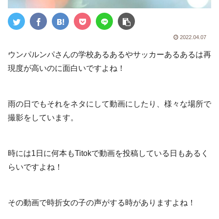
2022.04.07
ウンパルンパさんの学校あるあるやサッカーあるあるは再
現度が高いのに面白いですよね！
雨の日でもそれをネタにして動画にしたり、様々な場所で
撮影をしています。
時には1日に何本もTitokで動画を投稿している日もあるく
らいですよね！
その動画で時折女の子の声がする時がありますよね！