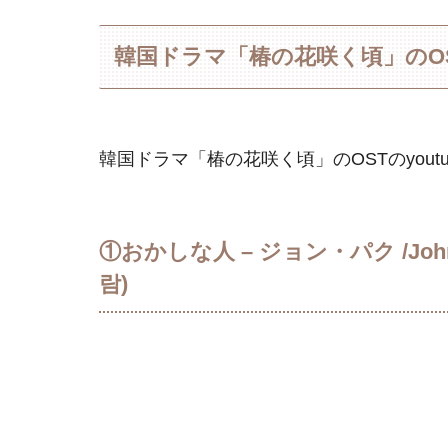
韓国ドラマ「椿の花咲く頃」のOST 
韓国ドラマ「椿の花咲く頃」のOSTのyout
①おかしな人 – ジョン・パク /John Pa
람)