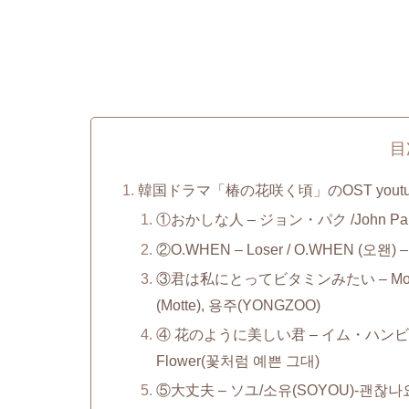
目
韓国ドラマ「椿の花咲く頃」のOST yout
①おかしな人 – ジョン・パク /John Park(
②O.WHEN – Loser / O.WHEN (오왠) – 
③君は私にとってビタミンみたい – Mott
(Motte), 용주(YONGZOO)
④ 花のように美しい君 – イム・ハンビョル /One
Flower(꽃처럼 예쁜 그대)
⑤大丈夫 – ソユ/소유(SOYOU)-괜찮나