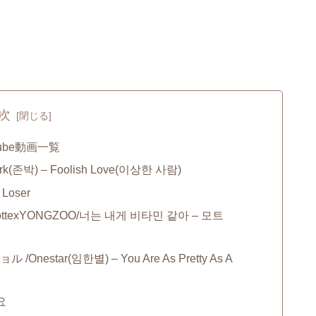
次
ube動画一覧
존박) – Foolish Love(이상한 사람)
Loser
exYONGZOO/너는 내게 비타민 같아 – 모트
star(임한별) – You Are As Pretty As A
요