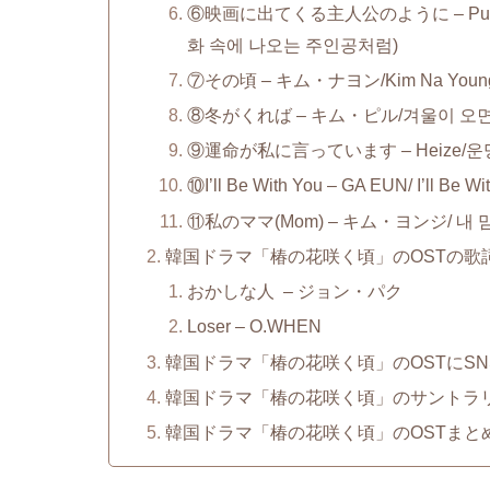
⑥映画に出てくる主人公のように – Punch/Punc
화 속에 나오는 주인공처럼)
⑦その頃 – キム・ナヨン/Kim Na Young(김
⑧冬がくれば – キム・ピル/겨울이 오면
⑨運命が私に言っています – Heize/운명이
⑩I’ll Be With You – GA EUN/ I’ll Be 
⑪私のママ(Mom) – キム・ヨンジ/ 내 맘
韓国ドラマ「椿の花咲く頃」のOSTの歌
おかしな人 – ジョン・パク
Loser – O.WHEN
韓国ドラマ「椿の花咲く頃」のOSTにS
韓国ドラマ「椿の花咲く頃」のサントラ
韓国ドラマ「椿の花咲く頃」のOSTまと