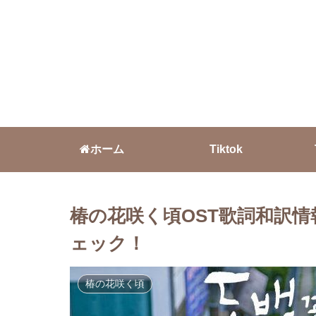
ホーム
Tiktok
椿の花咲く頃OST歌詞和訳
ェック！
椿の花咲く頃