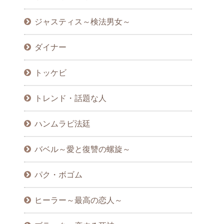
ジャスティス～検法男女～
ダイナー
トッケビ
トレンド・話題な人
ハンムラビ法廷
バベル～愛と復讐の螺旋～
パク・ボゴム
ヒーラー～最高の恋人～