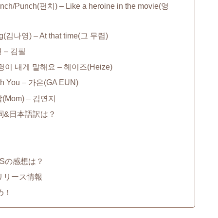
h(펀치) – Like a heroine in the movie(영
나영) – At that time(그 무렵)
 – 김필
 내게 말해요 – 헤이즈(Heize)
With You – 가은(GA EUN)
(Mom) – 김연지
詞&日本語訳は？
NSの感想は？
リリース情報
め！