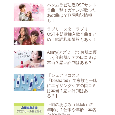
ハンムラビ法廷OSTサント
ラ曲一覧！ガオンが歌った
あの曲は？歌詞和訳情報
も！
ラブリースターラブリー
OST主題歌挿入歌全曲まと
め！歌詞和訳情報もあり！
Asmy(アズミー)でお肌に優
しく年齢肌ケアの口コミは
本当？悪い評判はある？
【シェアドコスメ
『beshared』で家族も一緒
にエイジングケアの口コミ
は本当？悪い評判はあ
る？】
上司のあさみ（tiktok）の
年収は？仕事や年齢・本名
などwiki調べ