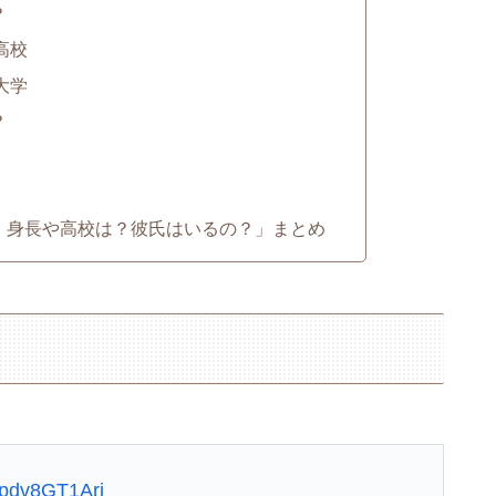
？
身高校
身大学
？
年齢、身長や高校は？彼氏はいるの？」まとめ
m/pdv8GT1Arj