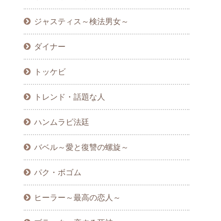
ジャスティス～検法男女～
ダイナー
トッケビ
トレンド・話題な人
ハンムラビ法廷
バベル～愛と復讐の螺旋～
パク・ボゴム
ヒーラー～最高の恋人～