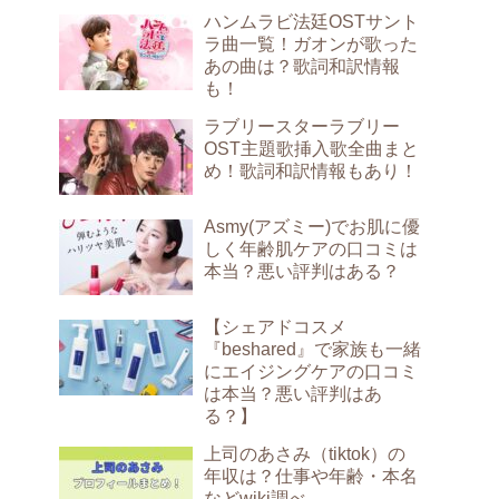
ハンムラビ法廷OSTサント
ラ曲一覧！ガオンが歌った
あの曲は？歌詞和訳情報
も！
ラブリースターラブリー
OST主題歌挿入歌全曲まと
め！歌詞和訳情報もあり！
Asmy(アズミー)でお肌に優
しく年齢肌ケアの口コミは
本当？悪い評判はある？
【シェアドコスメ
『beshared』で家族も一緒
にエイジングケアの口コミ
は本当？悪い評判はあ
る？】
上司のあさみ（tiktok）の
年収は？仕事や年齢・本名
などwiki調べ