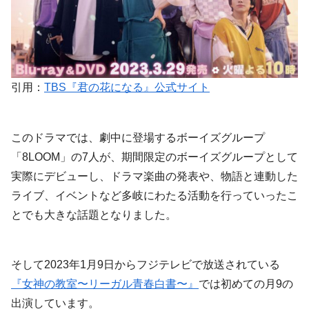
引用：
TBS『君の花になる』公式サイト
このドラマでは、劇中に登場するボーイズグループ
「8LOOM」の7人が、期間限定のボーイズグループとして
実際にデビューし、ドラマ楽曲の発表や、物語と連動した
ライブ、イベントなど多岐にわたる活動を行っていったこ
とでも大きな話題となりました。
そして2023年1月9日からフジテレビで放送されている
『女神の教室〜リーガル青春白書〜』
では初めての月9の
出演しています。