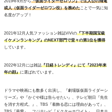
2019年9月から
『仮面ライダーゼロワン』で主人公の飛電
或人（仮面ライダーゼロワン役）を務めた
ことで一気に知
名度がアップ！
2021年12月人気ファッション雑誌ViViの
『下半期国宝級
イケメンランキング』のNEXT部門で堂々の第1位を獲得
しています。
2022年12月には雑誌
『日経トレンディ』にて『2023年来
年の顔』
に選ばれています。
ドラマや映画にも数多く出演し、『劇場版仮面ライダーシ
リーズ』や『かぐや様は告らせたい』、テレビ朝日『先生
を消す方程式。』、TBS『着飾る恋には理由があって』、
TBS『最愛』、フジテレビ『ドクターホワイト』、日本テ