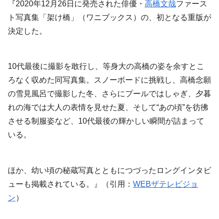
『2020年12月26日に発売された俳優・
高橋文哉
ファース
ト写真集「架け橋」（ワニブックス）の、初となる重版が
決定した。
10代最後に撮影を敢行し、等身大の高橋の姿を余すとこ
ろなく収めた同写真集。スノーボードに挑戦し、高橋念願
の雪見風呂で撮影した冬、さらにプールではしゃぎ、夕暮
れの海では大人の表情を見せた夏、そして“あの頃”を彷彿
させる制服姿など、10代最後の輝かしい瞬間が詰まって
いる。
ほか、幼い頃の秘蔵写真とともにつづったロングインタビ
ューも掲載されている。』（引用：
WEBザテレビジョ
ン
）