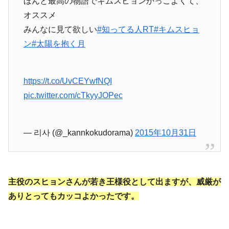
ほんと最高の物語でキムスヒョンかっこよくて、
オススメ
みんなに見て欲しい
#知ってる人RT
#キムスヒョ
ン
#太陽を抱く月
https://t.co/UvCEYwfNQI
pic.twitter.com/cTkyyJOPec
— 리사 (@_kannkokudorama)
2015年10月31日
主役のスヒョンさんが若き王様役として出ますが、威厳が
ありとってもカッコよかったです。