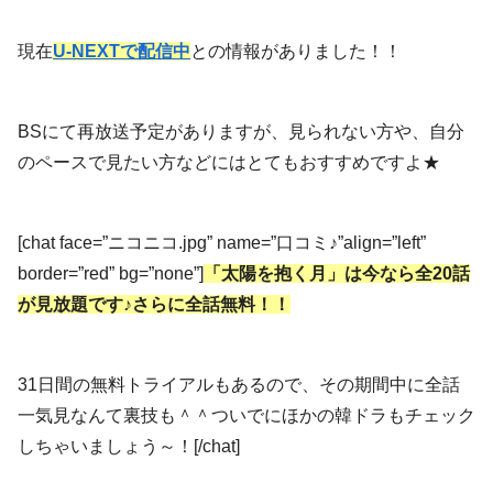
現在
U-NEXTで配信中
との情報がありました！！
BSにて再放送予定がありますが、見られない方や、自分
のペースで見たい方などにはとてもおすすめですよ★
[chat face=”ニコニコ.jpg” name=”口コミ♪”align=”left”
border=”red” bg=”none”]
「太陽を抱く月」は今なら全20話
が見放題です♪さらに全話無料！！
31日間の無料トライアルもあるので、その期間中に全話
一気見なんて裏技も＾＾ついでにほかの韓ドラもチェック
しちゃいましょう～！[/chat]