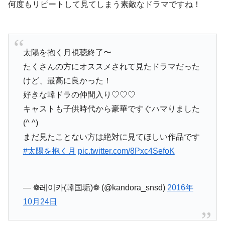
何度もリピートして見てしまう素敵なドラマですね！
太陽を抱く月視聴終了〜
たくさんの方にオススメされて見たドラマだった
けど、最高に良かった！
好きな韓ドラの仲間入り♡♡♡
キャストも子供時代から豪華ですぐハマりました
(^ ^)
まだ見たことない方は絶対に見てほしい作品です
#太陽を抱く月
pic.twitter.com/8Pxc4SefoK
— ❁레이카(韓国垢)❁ (@kandora_snsd)
2016年
10月24日