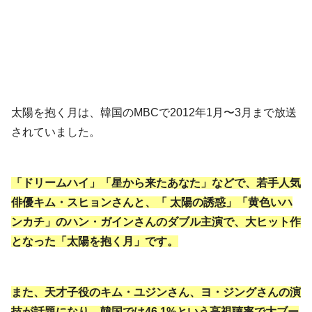
太陽を抱く月は、韓国のMBCで2012年1月〜3月まで放送
されていました。
「ドリームハイ」「星から来たあなた」などで、若手人気
俳優キム・スヒョンさんと、「 太陽の誘惑」「黄色いハ
ンカチ」のハン・ガインさんのダブル主演で、大ヒット作
となった「太陽を抱く月」です。
また、天才子役のキム・ユジンさん、ヨ・ジングさんの演
技が話題になり、韓国では46.1%という高視聴率で大ブー