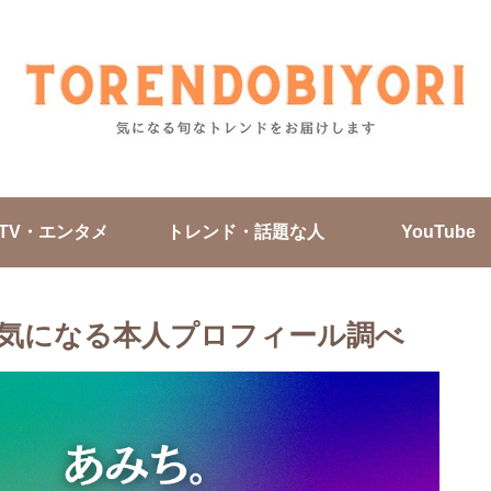
TV・エンタメ
トレンド・話題な人
YouTube
は？気になる本人プロフィール調べ