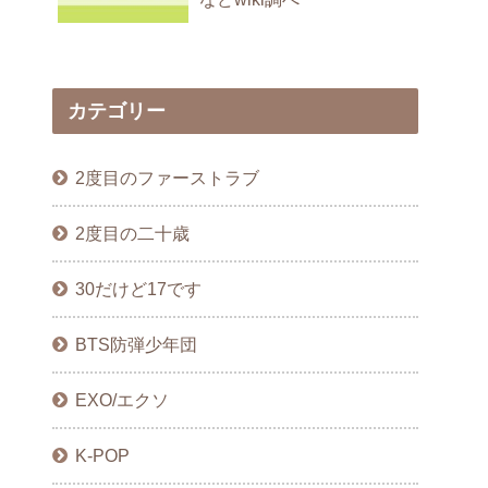
カテゴリー
2度目のファーストラブ
2度目の二十歳
30だけど17です
BTS防弾少年団
EXO/エクソ
K-POP