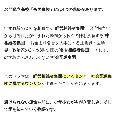
名門私立高校「帝国高校」には4つの階級があります。
いずれ親の会社を相続する”
経営相続者集団
”、経営権争い
からは外れたが生まれた瞬間から多くの株を所有する”
株
相続者集団
”、お金より名誉を大事にする法曹界・医学
界・政治家の2世や3世集団の”
名誉相続者集団
”、そしてこ
の学校にふさわしくない”
社会配慮集団
”。
このドラマは、
経営相続者集団にいるタン
と、
社会配慮集
団に属するウンサン
が出逢ったことから始まります。
避けられない運命を前に、少年少女がもがき苦しみ、そし
て愛を知っていく物語です。