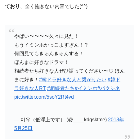
ており
、全く飽きない内容でした(^^)
やばい〜〜〜〜久々に見た！
もうイミンホかっこよすぎん！？
何回見てもきゅんきゅんする！
ほんまに好きなドラマ！
相続者たち好きな人ぜひ語ってください〜♡ ほん
まに好き！
#韓ドラ好きな人と繋がりたい
#韓ド
ラ好きな人RT
#相続者たち
#イミンホ
#パクシネ
pic.twitter.com/5soY2Rt4vd
— 미유（低浮上です） (@____kdgsktme)
2018年
5月25日