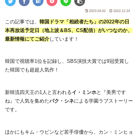
2023.04.02
2022.12.24
この記事では、
韓国ドラマ「相続者たち」の2022年の日
本再放送予定日（地上波＆BS、CS配信）がいつなのか
、
最新情報にてご紹介
しています！
韓国で視聴率1位を記録し、SBS演技大賞では9冠受賞し
た韓国でも超超人気作！
新韓流四天王の1人と言われる
イ・ミンホ
と『美男です
ね』で人気を集めた
パク・シネ
による学園ラブストーリー
です。
ほかにもキム・ウビンなど若手俳優から、カン・ミンヒョ