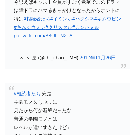
今思えばキャスト全員がすごく豪華でこのドラマ
は韓ドラにハマるきっかけとなったからホントに
特別
#相続者たち
#イミンホ
#パクシネ
#キムウビン
#キムジウォン
#クリスタル
#カンハヌル
pic.twitter.com/B8OLLN2TAT
— 치 히 로 (@chi_chan_LMH)
2017年11月26日
#相続者たち
完走
学園モノ久しぶりに
見たから何か新鮮だったな
普通の学園モノとは
レベルが違いすぎたけど←