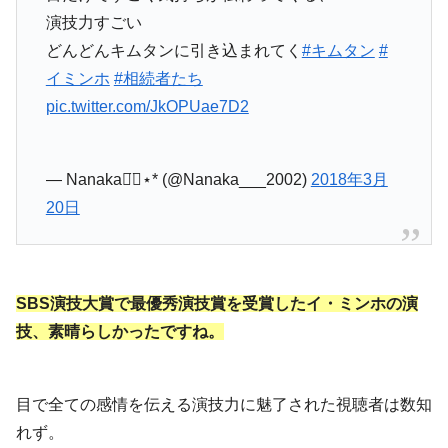
演技力すごい
どんどんキムタンに引き込まれてく
#キムタン
#
イミンホ
#相続者たち
pic.twitter.com/JkOPUae7D2
— Nanaka◡̈⃝︎⋆︎* (@Nanaka___2002)
2018年3月
20日
SBS演技大賞で最優秀演技賞を受賞したイ・ミンホの演
技、素晴らしかったですね。
目で全ての感情を伝える演技力に魅了された視聴者は数知
れず。