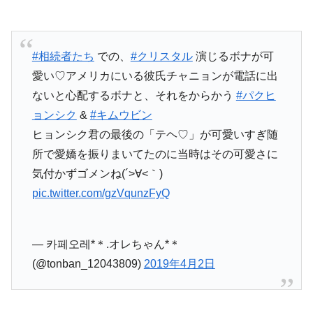
#相続者たち
での、
#クリスタル
演じるボナが可
愛い♡アメリカにいる彼氏チャニョンが電話に出
ないと心配するボナと、それをからかう
#パクヒ
ョンシク
&
#キムウビン
ヒョンシク君の最後の「テヘ♡」が可愛いすぎ随
所で愛嬌を振りまいてたのに当時はその可愛さに
気付かずゴメンね(´>∀<｀)ゝ
pic.twitter.com/gzVqunzFyQ
— 카페오레*＊.オレちゃん*＊
(@tonban_12043809)
2019年4月2日