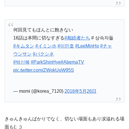
何回見てもほんとに飽きない
16話は本間に切なすぎる
#相続者たち
# 상속자들
#キムタン
#イミンホ
#이민호
#LeeMinHo
#チャ
ウンサン
#パクシネ
#박신혜
#ParkShinHye
#AbemaTV
pic.twitter.com/ZWokUoW95S
— momi (@korea_7120)
2016年5月26日
きゅんきゅんばかりでなく、切ない場面もあり涙溢れる場
面も(;_;)