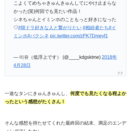
こよくてめちゃきゅんきゅんしてにやけ止まらな
かった(笑)何回でも見たい作品！
シネちゃんとイミンホのこともっと好きになった
♡
#韓ドラ好きな人と繋がりたい
#相続者たち
#イ
ミンホ
#パクシネ
pic.twitter.com/zPK7Dmeyf1
— 미유（低浮上です） (@____kdgsktme)
2018年
4月28日
一途なタンにきゅんきゅんし、
何度でも見たくなる程よか
ったという感想がたくさん！
そんな感想を持たせてくれた最終回の結末、満足のエンデ