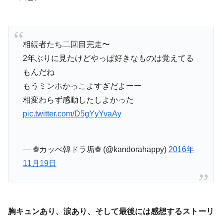
相続者たち二回目完走〜
2年ぶりに見たけどやっぱ好きなものは覚えてる
もんだね
もうミンホかっこよすぎだよーー
相変わらず感動したしよかった
pic.twitter.com/D5gYyYvaAy
— ❁カッぺ韓ドラ垢❁ (@kandorahappy)
2016年
11月19日
胸キュンあり、涙あり、そして最後には感想するストーリ