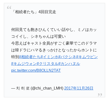
「相続者たち」4回目完走
何回見ても飽きひんくていい話やし、ミノはカッ
コイイし、シネちゃんは可愛い
今思えばキャスト全員がすごく豪華でこのドラマ
は韓ドラにハマるきっかけとなったからホントに
特別
#相続者たち
#イミンホ
#パクシネ
#キムウビン
#キムジウォン
#クリスタル
#カンハヌル
pic.twitter.com/B8OLLN2TAT
— 치 히 로 (@chi_chan_LMH)
2017年11月26日