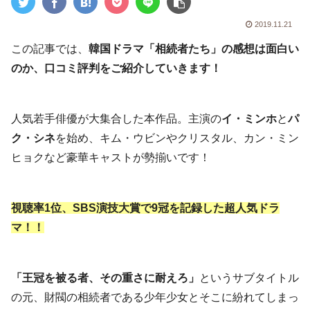
2019.11.21
この記事では、
韓国ドラマ「相続者たち」の感想は面白い
のか、口コミ評判をご紹介していきます！
人気若手俳優が大集合した本作品。主演の
イ・ミンホ
と
パ
ク・シネ
を始め、キム・ウビンやクリスタル、カン・ミン
ヒョクなど豪華キャストが勢揃いです！
視聴率1位、SBS演技大賞で9冠を記録した超人気ドラ
マ！！
「王冠を被る者、その重さに耐えろ」
というサブタイトル
の元、財閥の相続者である少年少女とそこに紛れてしまっ