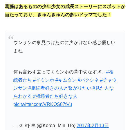
葛藤はあるものの少年少女の成長ストーリーにスポットが
当たっており、きゅんきゅんの多いドラマでした！
ウンサンの事見つけたのに声かけない感じ優しい
よね
何も言わず去ってくミンホの背中切なすぎ。
#相
続者たち
#イミンホ
#キムタン
#パクシネ
#チャウ
ンサン
#相続者好きの人と繋がりたい
#見た人な
らわかる
#相続者たち好きな人
pic.twitter.com/VRKOS87tVu
— 이 카 루 (@Korea_Min_Ho)
2017年2月13日