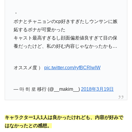
・
ボナとチャニョンのcp好きすぎたしウンサンに嫉
妬するボナが可愛かった
キャスト最高すぎるし顔面偏差値良すぎて目の保
養だったけど、私の好む内容じゃなかったかも…
オススメ度 ）
pic.twitter.com/ryfBCRlwlW
— 마 히 로 移行 (@__makim__)
2018年3月19日
キャラクター1人1人は良かったけれども、内容が好みで
はなかったとの感想。