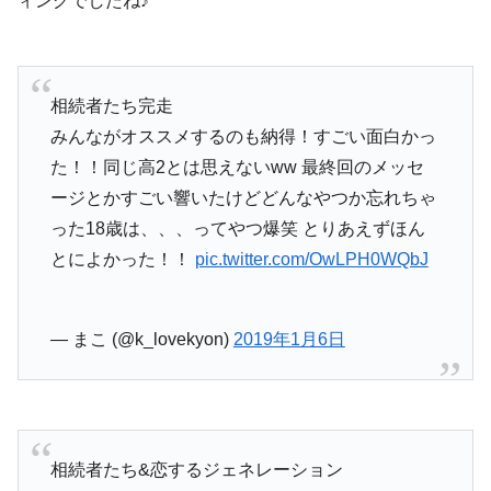
ィングでしたね♪
相続者たち完走
みんながオススメするのも納得！すごい面白かっ
た！！同じ高2とは思えないww 最終回のメッセ
ージとかすごい響いたけどどんなやつか忘れちゃ
った18歳は、、、ってやつ爆笑 とりあえずほん
とによかった！！
pic.twitter.com/OwLPH0WQbJ
— まこ (@k_lovekyon)
2019年1月6日
相続者たち&恋するジェネレーション