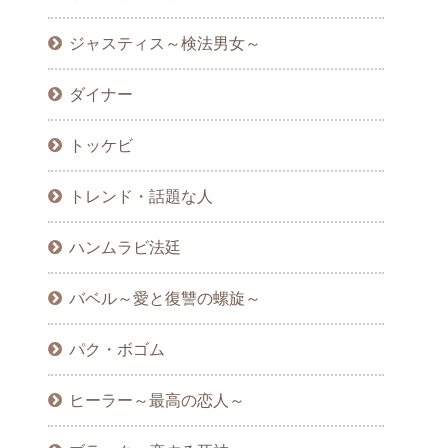
ジャスティス～検法男女～
ダイナー
トッケビ
トレンド・話題な人
ハンムラビ法廷
バベル～愛と復讐の螺旋～
パク・ボゴム
ヒーラー～最高の恋人～