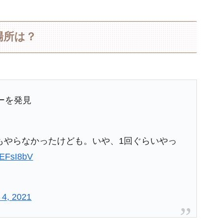
場所は？
ーを発見
もやらなかったけども。いや、1回ぐらいやっ
RtEFsI8bV
l 4, 2021