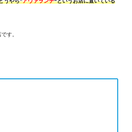
どうやら”
アヴァランチ
“というお店に置いている
店です。