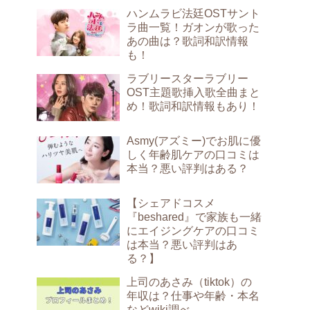
ハンムラビ法廷OSTサント
ラ曲一覧！ガオンが歌った
あの曲は？歌詞和訳情報
も！
ラブリースターラブリー
OST主題歌挿入歌全曲まと
め！歌詞和訳情報もあり！
Asmy(アズミー)でお肌に優
しく年齢肌ケアの口コミは
本当？悪い評判はある？
【シェアドコスメ
『beshared』で家族も一緒
にエイジングケアの口コミ
は本当？悪い評判はあ
る？】
上司のあさみ（tiktok）の
年収は？仕事や年齢・本名
などwiki調べ