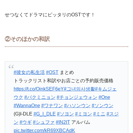
せつなくてドラマにピッタリのOSTです！
②そのほかの和訳
#彼女の私生活
#OST
まとめ
トラックリスト和訳やお店ごとの予約販売価格
https://t.co/OinkSEF6eY
#그녀의사생활
#キムジェ
ウク
#パクミニョン
#チョンジェウォン
#One
#WannaOne
#ワナワン
#ハソンウン
#ソンウン
(G)I-DLE
#G_I_DLE
#ソヨン
#ミヨン
#ミニ
#スジ
ン
#ウギ
#シュファ
#IN2IT
アルバム
pic.twitter.com/kR69XBCAdK