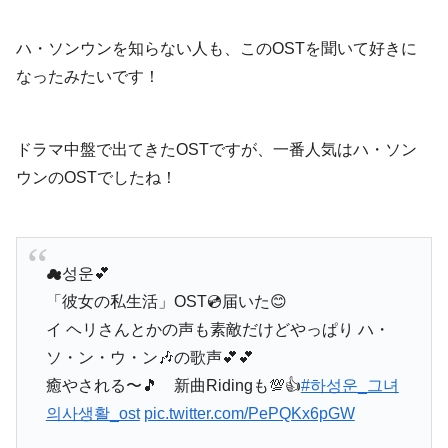
ハ・ソンウンを知らない人も、このOSTを聞いて好きに
なったみたいです！
ドラマ中盤で出てきたOSTですが、一番人気はハ・ソン
ウンのOSTでしたね！
☁성운💕
「彼女の私生活」OST💿届いた😊
イ ヘリさんとかの声も素敵だけどやっぱり ハ・
ソ・ン・ウ・ン🎶の歌声💕💕
癒やされる〜🎵 新曲Ridingも💯👍
#하성운_그녀
의사생활_ost
pic.twitter.com/PePQKx6pGW