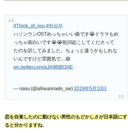
#Think_of_you
#하성운
ハソンウンOSTめっちゃいい曲です😭ドラマもめ
っちゃ面白いです😭😭歌詞起こしてくださって
たのを訳してみました。ちょっと違うかもしれな
いんですけど雰囲気で…😅
pic.twitter.com/aJA9BtBGNE
— nasu (@alliwannado_sw)
2019年5月10日
恋を自覚したのに動けない男性のもどかしさが日本語にす
ると分かりますね
。