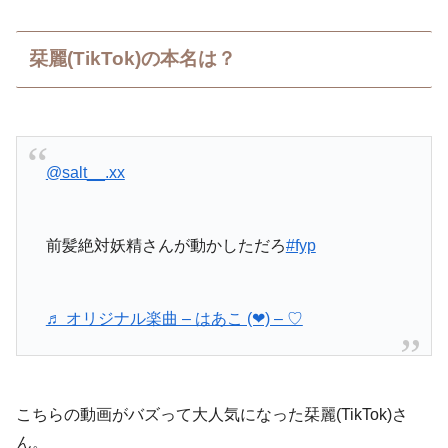
栞麗(TikTok)の本名は？
@salt__.xx
前髪絶対妖精さんが動かしただろ
#fyp
♬ オリジナル楽曲 – はあこ (❤︎) – ♡
こちらの動画がバズって大人気になった栞麗(TikTok)さ
ん。