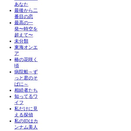
あなた
最後から二
番目の恋
最高の一
発〜時空を
超えて〜
未分類
東海オンエ
ア
椿の花咲く
頃
病院船～ず
っと君のそ
ばに～
相続者たち
知ってるワ
イフ
私だけに見
える探偵
私のIDはカ
ンナム美人