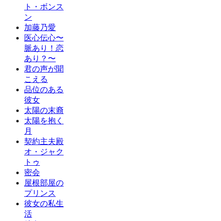
ト・ボンス
ン
加藤乃愛
医心伝心〜
脈あり！恋
あり？〜
君の声が聞
こえる
品位のある
彼女
太陽の末裔
太陽を抱く
月
契約主夫殿
オ・ジャク
トゥ
密会
屋根部屋の
プリンス
彼女の私生
活