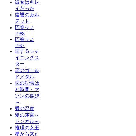
彼女はキレ
イだった
復讐のカル
テット
応答せよ
1988
応答せよ
1997
恋するシャ
イニングス
ター
恋のゴール
ドメダル
恋の記憶は
24時間～マ
ソンの喜び
～
愛の温度
愛の迷宮～
トンネル～
推理の女王
星から来た