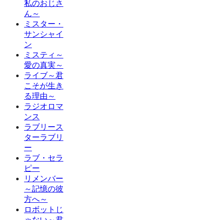
私のおじさ
ん～
ミスター・
サンシャイ
ン
ミスティ～
愛の真実～
ライブ～君
こそが生き
る理由～
ラジオロマ
ンス
ラブリース
ターラブリ
ー
ラブ・セラ
ピー
リメンバー
～記憶の彼
方へ～
ロボットじ
ゃない～君