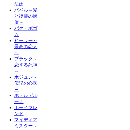
法廷
バベル～愛
と復讐の螺
旋～
パク・ボゴ
ム
ヒーラー～
最高の恋人
～
ブラック～
恋する死神
～
ホジュン～
伝説の心医
～
ホテルデル
ーナ
ボーイフレ
ンド
マイディア
ミスター～