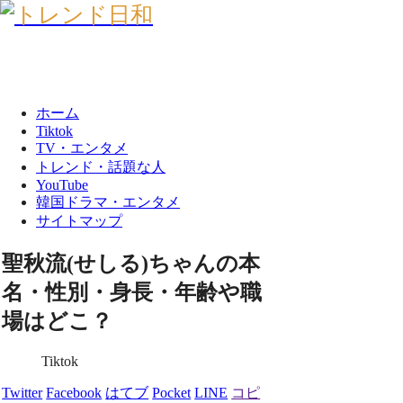
ホーム
Tiktok
TV・エンタメ
トレンド・話題な人
YouTube
韓国ドラマ・エンタメ
サイトマップ
聖秋流(せしる)ちゃんの本
名・性別・身長・年齢や職
場はどこ？
Tiktok
Twitter
Facebook
はてブ
Pocket
LINE
コピ