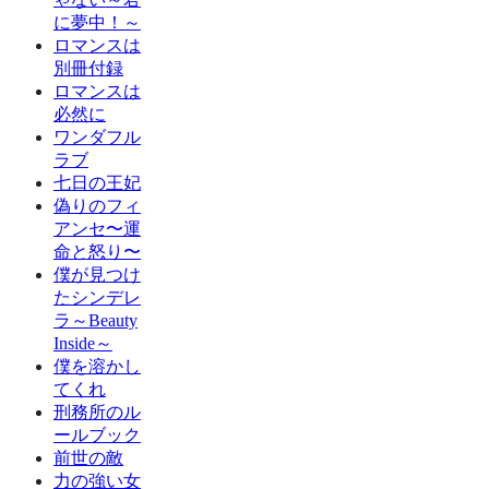
に夢中！～
ロマンスは
別冊付録
ロマンスは
必然に
ワンダフル
ラブ
七日の王妃
偽りのフィ
アンセ〜運
命と怒り〜
僕が見つけ
たシンデレ
ラ～Beauty
Inside～
僕を溶かし
てくれ
刑務所のル
ールブック
前世の敵
力の強い女