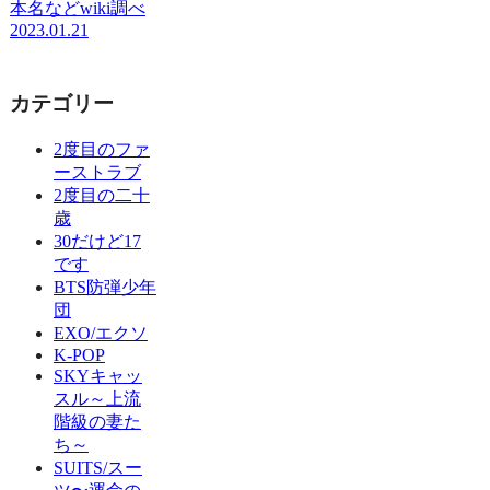
本名などwiki調べ
2023.01.21
カテゴリー
2度目のファ
ーストラブ
2度目の二十
歳
30だけど17
です
BTS防弾少年
団
EXO/エクソ
K-POP
SKYキャッ
スル～上流
階級の妻た
ち～
SUITS/スー