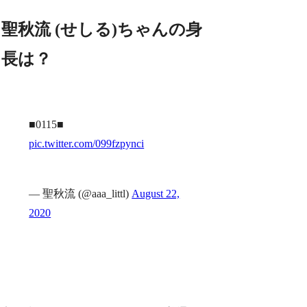
聖秋流 (せしる)ちゃんの身
長は？
■0115■
pic.twitter.com/099fzpynci
— 聖秋流 (@aaa_littl)
August 22,
2020