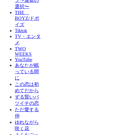
ツ〜運命の
選択〜
THE
BOYZ/ドボ
イズ
Tiktok
TV・エンタ
メ
TWO
WEEKS
YouTube
あなたが眠
っている間
に
この恋は初
めてだから
ずる賢いバ
ツイチの恋
ただ愛する
仲
ゆれながら
咲く花
よくおごっ