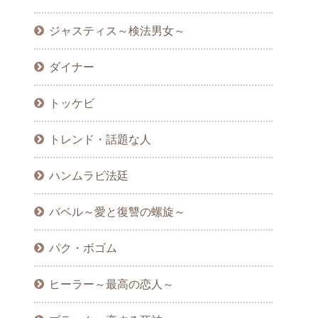
ジャスティス～検法男女～
ダイナー
トッケビ
トレンド・話題な人
ハンムラビ法廷
バベル～愛と復讐の螺旋～
パク・ボゴム
ヒーラー～最高の恋人～