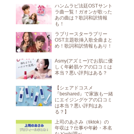
ハンムラビ法廷OSTサント
ラ曲一覧！ガオンが歌った
あの曲は？歌詞和訳情報
も！
ラブリースターラブリー
OST主題歌挿入歌全曲まと
め！歌詞和訳情報もあり！
Asmy(アズミー)でお肌に優
しく年齢肌ケアの口コミは
本当？悪い評判はある？
【シェアドコスメ
『beshared』で家族も一緒
にエイジングケアの口コミ
は本当？悪い評判はあ
る？】
上司のあさみ（tiktok）の
年収は？仕事や年齢・本名
などwiki調べ