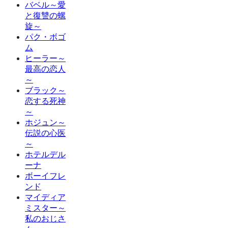
バベル～愛
と復讐の螺
旋～
パク・ボゴ
ム
ヒーラー～
最高の恋人
～
ブラック～
恋する死神
～
ホジュン～
伝説の心医
～
ホテルデル
ーナ
ボーイフレ
ンド
マイディア
ミスター～
私のおじさ