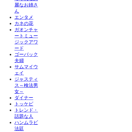
麗なお姉さ
ん
エンタメ
カネの花
ガオンチャ
ートミュー
ジックアワ
ード
ゴーバック
夫婦
サムマイウ
ェイ
ジャスティ
ス～検法男
女～
ダイナー
トッケビ
トレンド・
話題な人
ハンムラビ
法廷