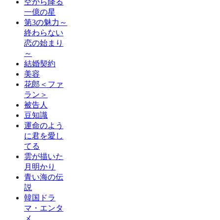
空から降る
一億の星
第3の魅力～
終わらない
恋の始まり
～
結婚契約
美容
花郎＜ファ
ラン＞
被告人
豆知識
運命のよう
に君を愛し
てる
雲が描いた
月明かり
青い海の伝
説
韓国ドラ
マ・エンタ
メ