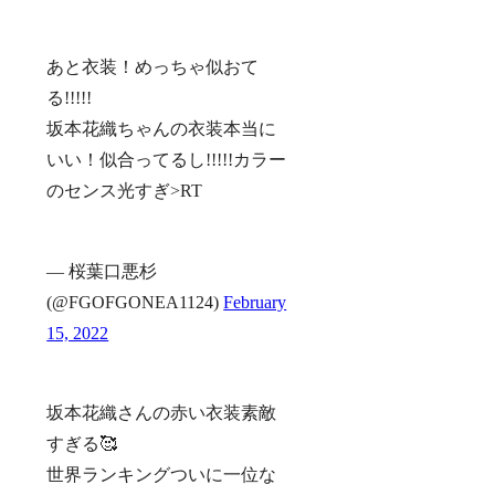
あと衣装！めっちゃ似おて
る!!!!!
坂本花織ちゃんの衣装本当に
いい！似合ってるし!!!!!カラー
のセンス光すぎ>RT
— 桜葉口悪杉
(@FGOFGONEA1124)
February
15, 2022
坂本花織さんの赤い衣装素敵
すぎる🥰
世界ランキングついに一位な