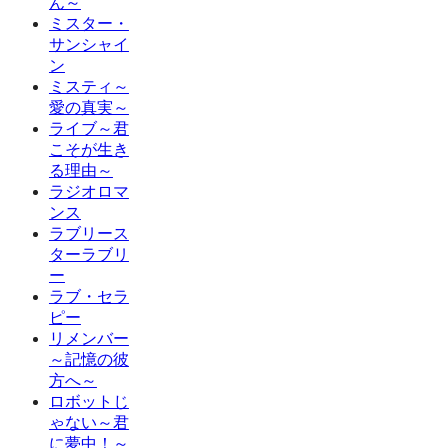
ん～
ミスター・
サンシャイ
ン
ミスティ～
愛の真実～
ライブ～君
こそが生き
る理由～
ラジオロマ
ンス
ラブリース
ターラブリ
ー
ラブ・セラ
ピー
リメンバー
～記憶の彼
方へ～
ロボットじ
ゃない～君
に夢中！～