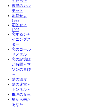
イだった
復讐のカル
テット
応答せよ
1988
応答せよ
1997
恋するシャ
イニングス
ター
恋のゴール
ドメダル
恋の記憶は
24時間～マ
ソンの喜び
～
愛の温度
愛の迷宮～
トンネル～
推理の女王
星から来た
あなた