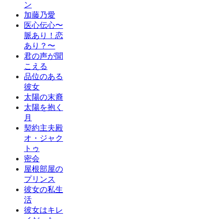
ン
加藤乃愛
医心伝心〜
脈あり！恋
あり？〜
君の声が聞
こえる
品位のある
彼女
太陽の末裔
太陽を抱く
月
契約主夫殿
オ・ジャク
トゥ
密会
屋根部屋の
プリンス
彼女の私生
活
彼女はキレ