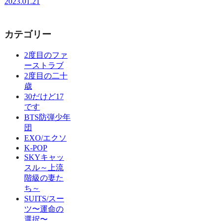
2023.01.21
カテゴリー
2度目のファ
ーストラブ
2度目の二十
歳
30だけど17
です
BTS防弾少年
団
EXO/エクソ
K-POP
SKYキャッ
スル～上流
階級の妻た
ち～
SUITS/スー
ツ〜運命の
選択〜