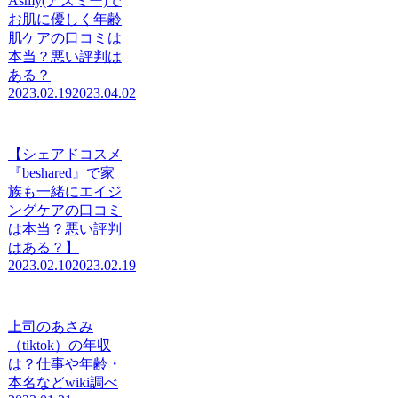
Asmy(アズミー)で
お肌に優しく年齢
肌ケアの口コミは
本当？悪い評判は
ある？
2023.02.19
2023.04.02
【シェアドコスメ
『beshared』で家
族も一緒にエイジ
ングケアの口コミ
は本当？悪い評判
はある？】
2023.02.10
2023.02.19
上司のあさみ
（tiktok）の年収
は？仕事や年齢・
本名などwiki調べ