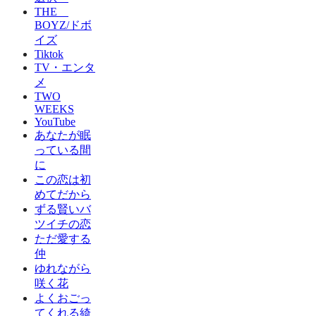
THE
BOYZ/ドボ
イズ
Tiktok
TV・エンタ
メ
TWO
WEEKS
YouTube
あなたが眠
っている間
に
この恋は初
めてだから
ずる賢いバ
ツイチの恋
ただ愛する
仲
ゆれながら
咲く花
よくおごっ
てくれる綺