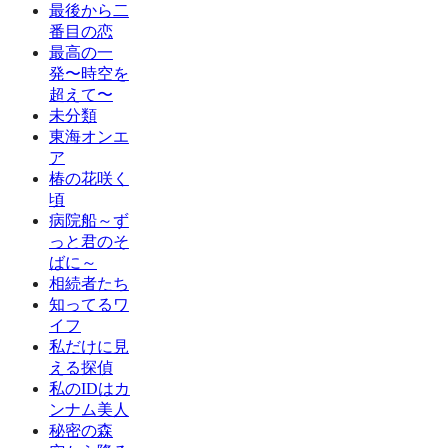
最後から二
番目の恋
最高の一
発〜時空を
超えて〜
未分類
東海オンエ
ア
椿の花咲く
頃
病院船～ず
っと君のそ
ばに～
相続者たち
知ってるワ
イフ
私だけに見
える探偵
私のIDはカ
ンナム美人
秘密の森