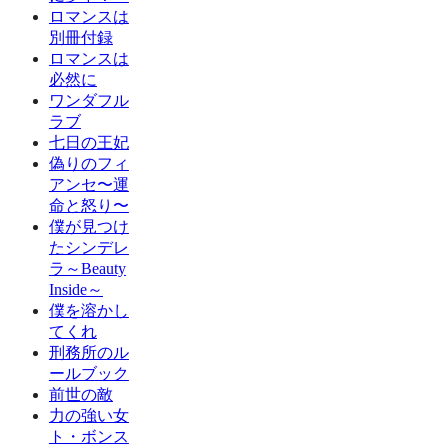
ロマンスは
別冊付録
ロマンスは
必然に
ワンダフル
ラブ
七日の王妃
偽りのフィ
アンセ〜運
命と怒り〜
僕が見つけ
たシンデレ
ラ～Beauty
Inside～
僕を溶かし
てくれ
刑務所のル
ールブック
前世の敵
力の強い女
ト・ボンス