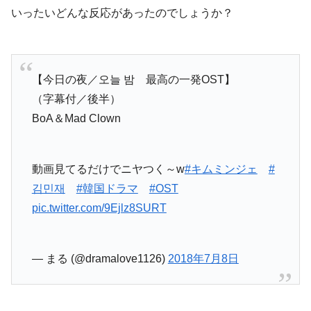
いったいどんな反応があったのでしょうか？
【今日の夜／오늘 밤 最高の一発OST】
（字幕付／後半）
BoA＆Mad Clown
動画見てるだけでニヤつく～w
#キムミンジェ
#
김민재
#韓国ドラマ
#OST
pic.twitter.com/9Ejlz8SURT
— まる (@dramalove1126)
2018年7月8日