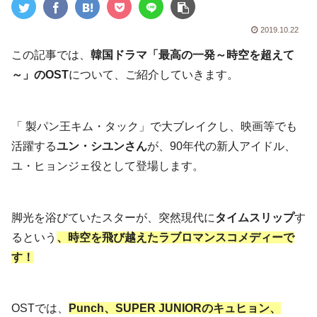
2019.10.22
この記事では、
韓国ドラマ「最高の一発～時空を超えて
～」のOST
について、ご紹介していきます。
「 製パン王キム・タック」で大ブレイクし、映画等でも
活躍する
ユン・シユンさん
が、90年代の新人アイドル、
ユ・ヒョンジェ役として登場します。
脚光を浴びていたスターが、突然現代に
タイムスリップ
す
るという
、時空を飛び越えたラブロマンスコメディーで
す！
OSTでは、
Punch、SUPER JUNIORのキュヒョン、