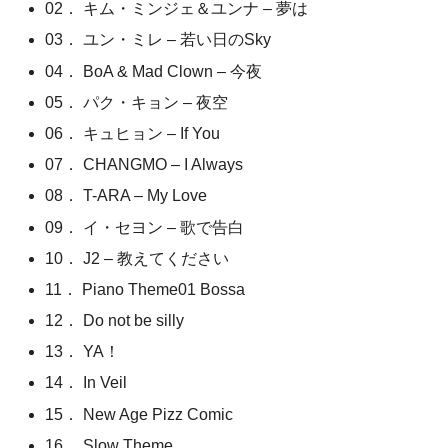
02． キム・ミンジェ＆ユンナ – 夢は
03． ユン・ミレ – 若い日のSky
04． BoA & Mad Clown – 今夜
05． パク・キョン – 夜空
06． キュヒョン – If You
07． CHANGMO – I Always
08． T-ARA – My Love
09． イ・セヨン – 歌で告白
10． J2 – 教えてください
11． Piano Theme01 Bossa
12． Do not be silly
13． YA！
14． In Veil
15． New Age Pizz Comic
16． Slow Theme