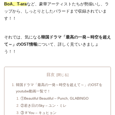
BoA、T-ara
など、豪華アーティストたちが勢揃いし、ラ
ップから、しっとりとしたバラードまで収録されていま
す！！
それでは、気になる
韓国ドラマ「最高の一発～時空を超え
て～」のOST情報
について、詳しく見ていきましょ
う！！
目次
韓国ドラマ「最高の一発～時空を超えて～」のOSTを
youtube動画一覧で！
①Beautiful Beautiful – Punch, GLABINGO
②若き日のSky – ユン・ミレ
③ If You – キュヒョン