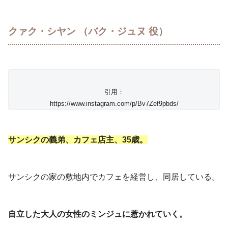
クァク・シヤン （バク・ジュヌ 役）
引用：
https://www.instagram.com/p/Bv7Zef9pbds/
サンシクの義弟、カフェ店主、35歳。
サンシクの家の敷地内でカフェを経営し、同居している。
自立した大人の女性のミンジュに惹かれていく。