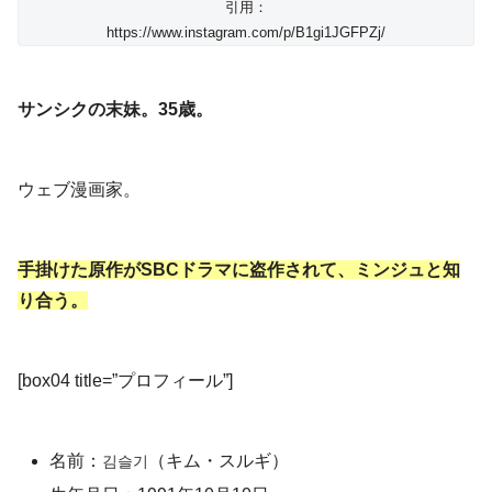
引用：
https://www.instagram.com/p/B1gi1JGFPZj/
サンシクの末妹。35歳。
ウェブ漫画家。
手掛けた原作がSBCドラマに盗作されて、ミンジュと知
り合う。
[box04 title=”プロフィール”]
名前：
（キム・スルギ）
김슬기