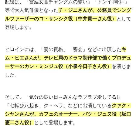
配役は、「宮廷女官チャングムの誓い」「トンイ-同伊-」
等で大人気俳優となった
チ・ジニさんが、公務員でシング
ルファーザーのコ・サンシク役（中井貴一さん役）
として
登場します。
ヒロインには、「妻の資格」「密会」などに出演した
キ
ム・ヒエさんが、テレビ局のドラマ制作部で働くプロデュ
ーサーのカン・ミンジュ役（小泉今日子さん役）
を演じま
した。
そして、「気分の良い日～みんなラブラブ愛してる!」
「七転び八起き、ク・ヘラ」などに出演している
クァク・
シヤンさんが、カフェのオーナー、バク・ジュヌ役（坂口
憲二さん役）
として登場します。