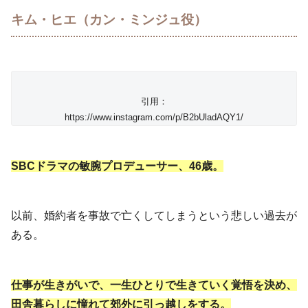
キム・ヒエ（カン・ミンジュ役）
引用：
https://www.instagram.com/p/B2bUladAQY1/
SBCドラマの敏腕プロデューサー、46歳。
以前、婚約者を事故で亡くしてしまうという悲しい過去が
ある。
仕事が生きがいで、一生ひとりで生きていく覚悟を決め、
田舎暮らしに憧れて郊外に引っ越しをする。