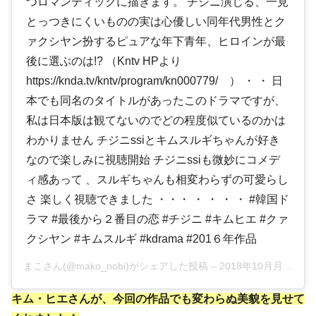
つロマンティックに描きます。 チジニ演じる、一見
とっつきにくいものの実は心優しい同年代男性とク
ァクシヤン扮するピュアな年下青年、ヒロインが最
後に選ぶのは!? （Kntv HPより
https://knda.tv/kntv/program/kn000779/ ） ・ ・ 日
本でも同名のタイトルがあったこのドラマですが、
私は日本版は観てないのでどの程度似ているのかは
わかりません チジニssiとキムスルギちゃんが好き
なので楽しみに視聴開始 チジニssiも微妙にコメデ
ィ感あって 、スルギちゃんも相変わらずの可愛らし
さ 楽しく視聴できました ・・・ ・ ・ ・ ・ #韓国ド
ラマ #最後から２番目の恋 #チジニ #キムヒエ #クァ
クシヤン #キムスルギ #kdrama #201６年作品
まこさん(@mako_nobi)がシェアした投稿 –
2018年10月月22日午後10時11分PDT
キム・ヒエさんが、今回の作品でも変わらぬ美貌を見せて