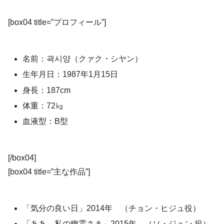
[box04 title=”プロフィール”]
名前：곽시양（クァク・シヤン）
生年月日：1987年1月15日
身長：187cm
体重：72㎏
血液型：B型
[/box04]
[box04 title=”主な作品”]
「気分の良い日」2014年 （チョン・ヒジュ役）
「ああ、私の幽霊さま」2015年 （ソ・ジュン 役）