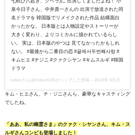
七転び八起き、クヘラ)に 出演してましたよね！ 小
泉今日子さん、中井貴一さんの 出演で放送された同
名ドラマを 韓国版でリメイクされた作品 結構面白
かったかな。 日本版とは人物設定やストーリーが
大きく変わり、よりコミカルに描かれているらし
い。 実は、日本版のやつは 見てなかったかもしれ
ない。 #最後から二番目の恋 #끝에서두번째사랑 #
キムヒエ #チジニ #クァクシヤン #キムスルギ #韓国
ドラマ
miitanさん(@miitan528)がシェアした投稿 –
2018年 9月月24日午前4時44分PDT
キム・ヒエさん、チ・ジニさんら、豪華なキャスティング
でしたね。
「ああ、私の幽霊さま」のクァク・シヤンさん、キム・ス
ルギさんコンビも登場しました！