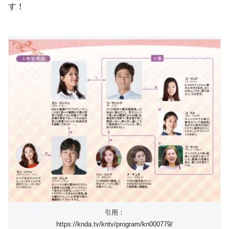
す！
引用：
https://knda.tv/kntv/program/kn000779/