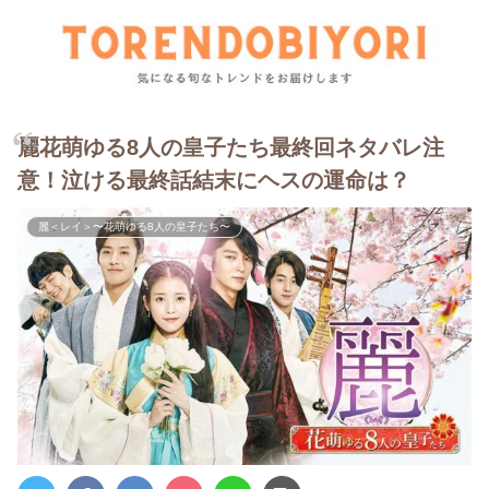
麗花萌ゆる8人の皇子たち最終回ネタバレ注
意！泣ける最終話結末にヘスの運命は？
麗＜レイ＞〜花萌ゆる8人の皇子たち〜