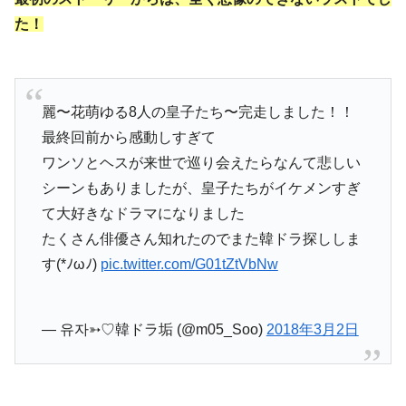
た！
麗〜花萌ゆる8人の皇子たち〜完走しました！！
最終回前から感動しすぎて
ワンソとヘスが来世で巡り会えたらなんて悲しい
シーンもありましたが、皇子たちがイケメンすぎ
て大好きなドラマになりました
たくさん俳優さん知れたのでまた韓ドラ探ししま
す(*ﾉωﾉ)
pic.twitter.com/G01tZtVbNw
— 유자➳♡韓ドラ垢 (@m05_Soo)
2018年3月2日