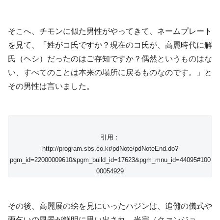
そこへ、チモンに似た男性がやってきて、ネームプレート
を見て、「姓がコ氏ですか？現在のコ氏が、高麗時代に解
氏（ヘシ）だったのはご存知ですか？
偶然というものはな
い、すべてのことは本来の場所に戻るものなのです。
」と
その男性は言いました。
引用：
http://program.sbs.co.kr/pdNote/pdNoteEnd.do?
pgm_id=22000009610&pgm_build_id=17623&pgm_mnu_id=44095#100
00054929
その後、高麗展の絵を見にいったハジンは、追儺の儀式や
雨乞いの風景が鮮明に思い出され、光宗（クァンジョ