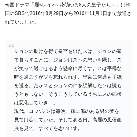
韓国ドラマ「麗<レイ>～花萌ゆる8人の皇子たち～」は韓
国のSBSで2016年8月29日から2016年11月1日まで放送さ
れていました。
ジョンの助けを得て皇宮を出たスは、ジョンの家
で暮らすことに。ジョンはスへの想いを隠し、ス
が笑って過ごせるよう懸命に尽くす。スは平穏な
時を過ごすがソを忘れられず、皇宮に何通も手紙
を送る。だがスとジョンの仲を誤解したソは読も
うともしない。そうこうしているうちにスの病状
は悪化していき…。
現代。コ･ハジンは毎晩、顔に傷のある男の夢を
見ては涙していた。そしてある日、高麗の風俗画
展を見て、すべてを思い出す。