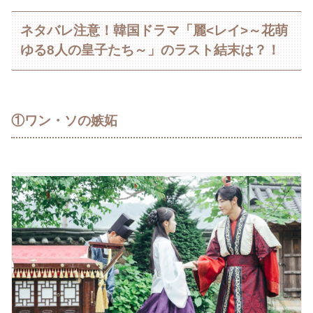
ネタバレ注意！韓国ドラマ「麗<レイ>～花萌
ゆる8人の皇子たち～」のラスト結末は？！
①ワン・ソの嫉妬