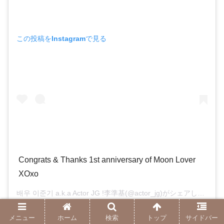
この投稿をInstagramで見る
Congrats & Thanks 1st anniversary of Moon Lover
XOxo
배우 이준기 a.k.a Actor JG !李準基(@actor_jg)がシェアした投稿 –
麗の放送から一周年を記念し、イジュンギさんがインスタ
メニュー
ホーム
検索
トップ
サイドバー