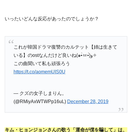
いったいどんな反応があったのでしょうか？
これが韓国ドラマ復讐のカルテット【姉は生きて
いる】のostなんだけど良いね(๑•̀ㅂ•́)و✧
この曲聞いて私も頑張ろう
https://t.co/aomemUIS0U
— クズの女子しまりん。
(@RMiyAxWTWPp16uL)
December 28, 2019
キム・ヒョンジョンさんの歌う「運命が僕を騙して」は、