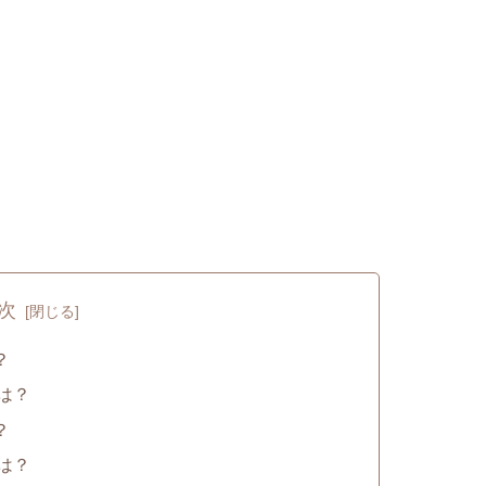
次
？
別は？
？
齢は？