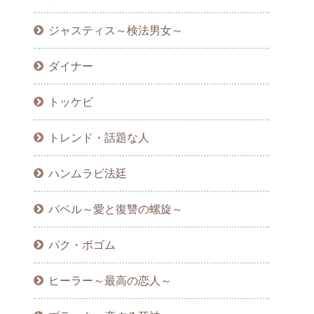
ジャスティス～検法男女～
ダイナー
トッケビ
トレンド・話題な人
ハンムラビ法廷
バベル～愛と復讐の螺旋～
パク・ボゴム
ヒーラー～最高の恋人～