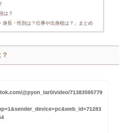
？
身校は？
年齢・身長・性別は？仕事や出身校は？」まとめ
は？
iktok.com/@pyon_tar0/video/71383595779
pp=1&sender_device=pc&web_id=71283
54