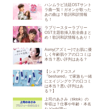
ハンムラビ法廷OSTサント
ラ曲一覧！ガオンが歌った
あの曲は？歌詞和訳情報
も！
ラブリースターラブリー
OST主題歌挿入歌全曲まと
め！歌詞和訳情報もあり！
Asmy(アズミー)でお肌に優
しく年齢肌ケアの口コミは
本当？悪い評判はある？
【シェアドコスメ
『beshared』で家族も一緒
にエイジングケアの口コミ
は本当？悪い評判はあ
る？】
上司のあさみ（tiktok）の
年収は？仕事や年齢・本名
などwiki調べ