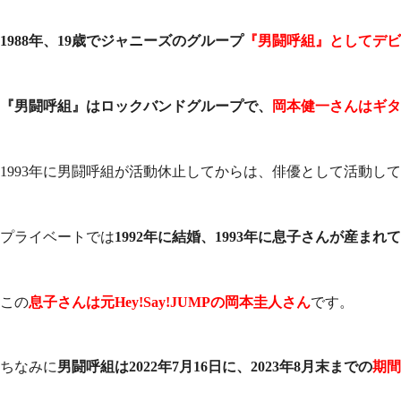
1988年、19歳でジャニーズのグループ
『男闘呼組』としてデビ
『男闘呼組』はロックバンドグループで、
岡本健一さんはギタ
1993年に男闘呼組が活動休止してからは、俳優として活動し
プライベートでは
1992年に結婚、1993年に息子さんが産まれ
この
息子さんは元Hey!Say!JUMPの岡本圭人さん
です。
ちなみに
男闘呼組は2022年7月16日に、2023年8月末までの
期間