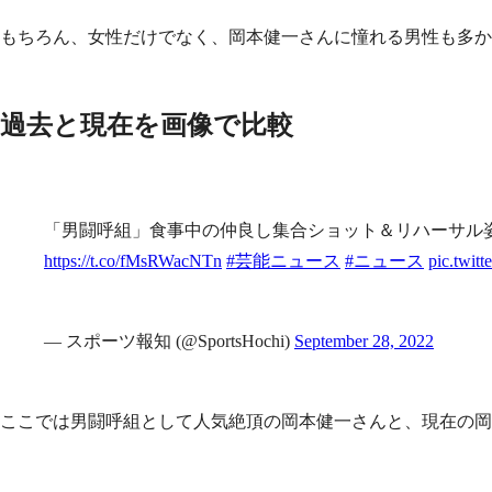
もちろん、女性だけでなく、岡本健一さんに憧れる男性も多か
過去と現在を画像で比較
「男闘呼組」食事中の仲良し集合ショット＆リハーサル
https://t.co/fMsRWacNTn
#芸能ニュース
#ニュース
pic.twit
— スポーツ報知 (@SportsHochi)
September 28, 2022
ここでは男闘呼組として人気絶頂の岡本健一さんと、現在の岡