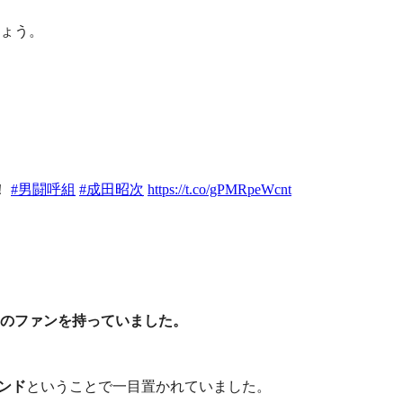
しょう。
！
#男闘呼組
#成田昭次
https://t.co/gPMRpeWcnt
のファンを持っていました。
ンド
ということで一目置かれていました。