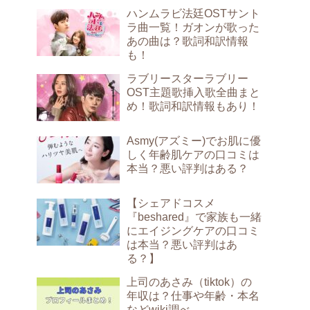
ハンムラビ法廷OSTサント
ラ曲一覧！ガオンが歌った
あの曲は？歌詞和訳情報
も！
ラブリースターラブリー
OST主題歌挿入歌全曲まと
め！歌詞和訳情報もあり！
Asmy(アズミー)でお肌に優
しく年齢肌ケアの口コミは
本当？悪い評判はある？
【シェアドコスメ
『beshared』で家族も一緒
にエイジングケアの口コミ
は本当？悪い評判はあ
る？】
上司のあさみ（tiktok）の
年収は？仕事や年齢・本名
などwiki調べ