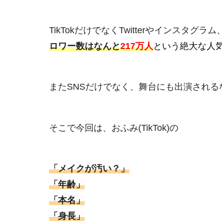
TikTokだけでなくTwitterやインスタグラ
ロワー数はなんと
217万人
という絶大な人
またSNSだけでなく、舞台にも出演され
そこで今回は、おふみ(TikTok)の
「メイクが汚い？」
「年齢」
「本名」
「身長」