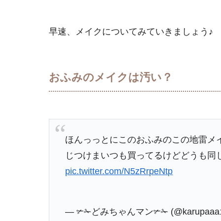
早速、メイクについてみていきましょう♪
おふみのメイクは汚い？
ほんっっとにこのおふみのこの地雷メ
じつけまいつも買ってるけどどうも同
pic.twitter.com/N5zRrpeNtp
— ✃✁どみちゃんマン✃✁ (@karupaaa1