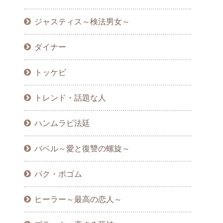
ジャスティス～検法男女～
ダイナー
トッケビ
トレンド・話題な人
ハンムラビ法廷
バベル～愛と復讐の螺旋～
パク・ボゴム
ヒーラー～最高の恋人～