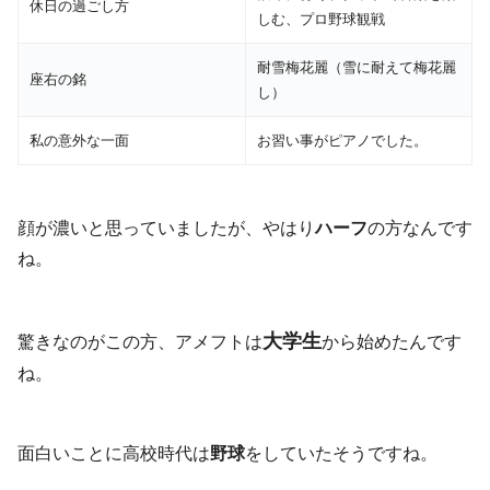
休日の過ごし方
しむ、プロ野球観戦
耐雪梅花麗（雪に耐えて梅花麗
座右の銘
し）
私の意外な一面
お習い事がピアノでした。
顔が濃いと思っていましたが、やはり
ハーフ
の方なんです
ね。
大学生
驚きなのがこの方、アメフトは
から始めたんです
ね。
面白いことに高校時代は
野球
をしていたそうですね。