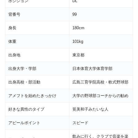
ポジション
DL
背番号
99
身長
180cm
体重
101kg
出身地
東京都
出身大学・学部
日本体育大学体育学部
出身高校・部活動
広島三育学院高校・軟式野球部
アメフトを始めたきっかけ
大学の野球部コーチからの勧め
好きな異性のタイプ
筧美和子みたいな人
アピールポイント
スピード
飲みに行く、クラブで音楽を楽