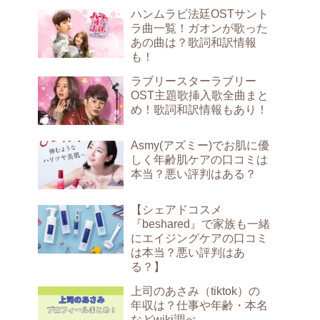
ハンムラビ法廷OSTサント
ラ曲一覧！ガオンが歌った
あの曲は？歌詞和訳情報
も！
ラブリースターラブリー
OST主題歌挿入歌全曲まと
め！歌詞和訳情報もあり！
Asmy(アズミー)でお肌に優
しく年齢肌ケアの口コミは
本当？悪い評判はある？
【シェアドコスメ
『beshared』で家族も一緒
にエイジングケアの口コミ
は本当？悪い評判はあ
る？】
上司のあさみ（tiktok）の
年収は？仕事や年齢・本名
などwiki調べ