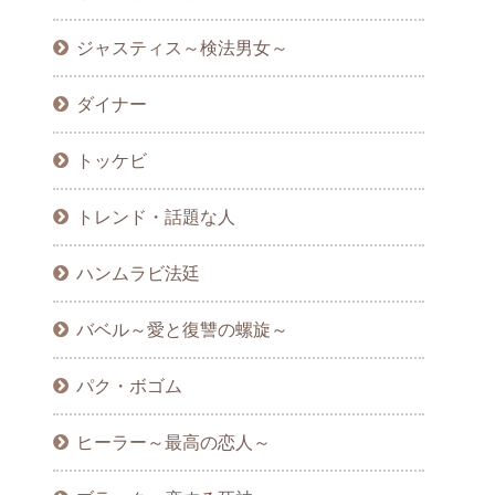
ジャスティス～検法男女～
ダイナー
トッケビ
トレンド・話題な人
ハンムラビ法廷
バベル～愛と復讐の螺旋～
パク・ボゴム
ヒーラー～最高の恋人～