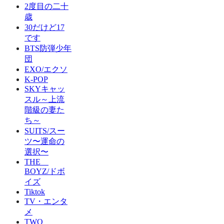
2度目の二十
歳
30だけど17
です
BTS防弾少年
団
EXO/エクソ
K-POP
SKYキャッ
スル～上流
階級の妻た
ち～
SUITS/スー
ツ〜運命の
選択〜
THE
BOYZ/ドボ
イズ
Tiktok
TV・エンタ
メ
TWO