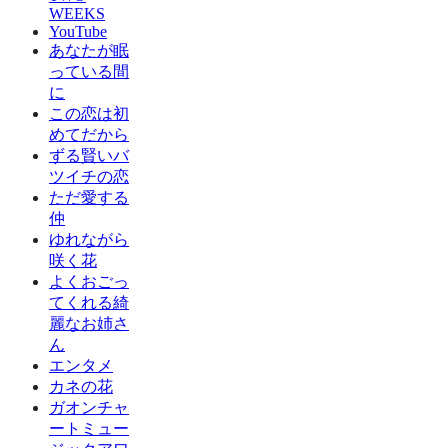
WEEKS
YouTube
あなたが眠
っている間
に
この恋は初
めてだから
ずる賢いバ
ツイチの恋
ただ愛する
仲
ゆれながら
咲く花
よくおごっ
てくれる綺
麗なお姉さ
ん
エンタメ
カネの花
ガオンチャ
ートミュー