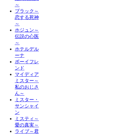
～
ブラック～
恋する死神
～
ホジュン～
伝説の心医
～
ホテルデル
ーナ
ボーイフレ
ンド
マイディア
ミスター～
私のおじさ
ん～
ミスター・
サンシャイ
ン
ミスティ～
愛の真実～
ライブ～君