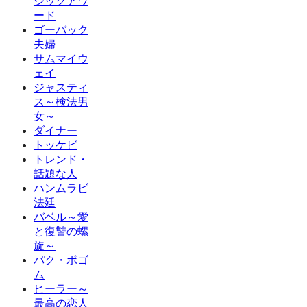
ジックアワ
ード
ゴーバック
夫婦
サムマイウ
ェイ
ジャスティ
ス～検法男
女～
ダイナー
トッケビ
トレンド・
話題な人
ハンムラビ
法廷
バベル～愛
と復讐の螺
旋～
パク・ボゴ
ム
ヒーラー～
最高の恋人